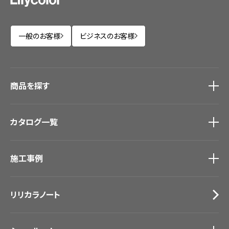
一般のお客様
ビジネスのお客様
商品を探す
商品を探す
トップ
カタログ一覧
壁紙
カーテン
カタログ一覧
トップ
床材
施工事例
壁紙
ブランド・コレクション
カーテン
Lilycolor Coordinate 着せ替えシミュレーション
施工事例
トップ
床材
デジタル・デコ インクジェットプリント
リリカラノート
医療・福祉施設
サステナブル商品
ホテル・オフィス・店舗
ノンワックス床タイル
モデルハウス
壁紙機能性ガイド