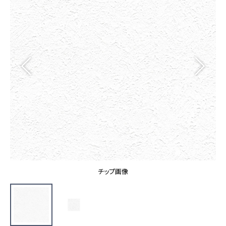
カーテン
カタログ一覧 トップ
床材
施工事例
壁紙
カーテン
ブランド・コレクション
施工事例 トップ
床材
Lilycolor Coordinate 着せ替えシミュレーション
リリカラノート
医療・福祉施設
ホテル・オフィス・店舗
サステナブル商品
モデルハウス
ノンワックス床タイル
ショールーム
新築戸建・マンション
壁紙機能性ガイド
ショールーム トップ
#リリカラのある暮らし
お客様サポート
東京ショールーム
大阪ショールーム
お客様サポート トップ
福岡ショールーム
チップ画像
よくあるご質問
資料ダウンロード
横浜ショールーム
画像ダウンロード
広島ショールーム
動画一覧
仙台ショールーム
非住宅案件に関するお問い合わせ
お手入れ便利帳
札幌ショールーム