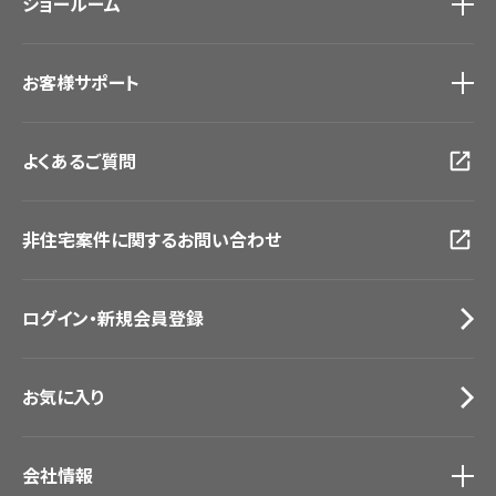
ショールーム
新築戸建・マンション
#リリカラのある暮らし
ショールーム
トップ
お客様サポート
東京ショールーム
大阪ショールーム
お客様サポート
トップ
福岡ショールーム
よくあるご質問
資料ダウンロード
横浜ショールーム
画像ダウンロード
広島ショールーム
動画一覧
仙台ショールーム
非住宅案件に関するお問い合わせ
お手入れ便利帳
札幌ショールーム
お役立ち資料
お問い合わせ（一般のお客様）
ログイン・新規会員登録
サンプル・カタログ請求／お問い合わせ（ビジネスのお客様）
お気に入り
会社情報