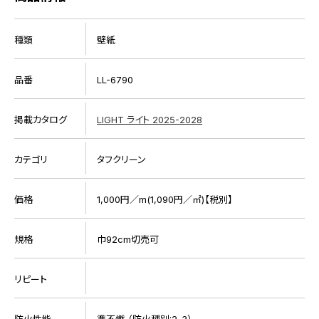
種類
壁紙
品番
LL-6790
掲載カタログ
LIGHT ライト 2025-2028
カテゴリ
タフクリーン
価格
1,000円／m(1,090円／㎡)【税別】
規格
巾92cm切売可
リピート
防火性能
準不燃 （防火種別:2-3）