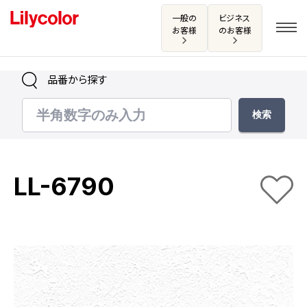
一般の
ビジネス
お客様
のお客様
品番から探す
ログイン・新規会員登録
サンプル・カタログ請求／お問い合わせ
LL-6790
お気に入り
商品を探す
商品を探す トップ
カタログ一覧
壁紙