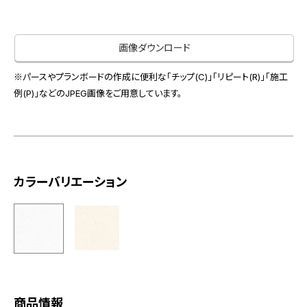
お役立ち資料
お問い合わせ（一般のお客様）
事業紹介
サンプル・カタログ請求／お問い合わせ（ビジネスのお客様）
画像ダウンロード
インテリア事業
会社情報
スペースソリューション事業
※パースやプランボードの作成に便利な「チップ(C)」「リピート(R)」「施工
オフィスソリューション事業
例(P)」などのJPEG画像をご用意しています。
会社情報
ファシリティソリューション事業
IR情報
不動産投資開発事業
採用情報
カラーバリエーション
お知らせ
プライバシーポリシー
サイトマップ
関連団体リンク集
EN
CN
商品情報