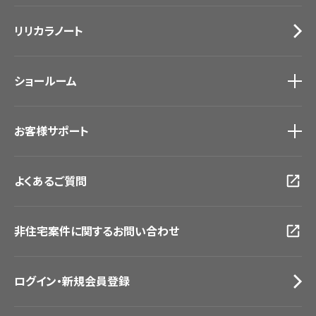
施工事例
トップ
床材
デジタル・デコ インクジェットプリント
リリカラノート
医療・福祉施設
サステナブル商品
ホテル・オフィス・店舗
ノンワックス床タイル
モデルハウス
壁紙機能性ガイド
ショールーム
新築戸建・マンション
#リリカラのある暮らし
ショールーム
トップ
お客様サポート
東京ショールーム
大阪ショールーム
お客様サポート
トップ
福岡ショールーム
よくあるご質問
資料ダウンロード
横浜ショールーム
画像ダウンロード
広島ショールーム
動画一覧
仙台ショールーム
非住宅案件に関するお問い合わせ
お手入れ便利帳
札幌ショールーム
お役立ち資料
お問い合わせ（一般のお客様）
ログイン・新規会員登録
サンプル・カタログ請求／お問い合わせ（ビジネスのお客様）