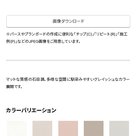
お役立ち資料
お問い合わせ（一般のお客様）
事業紹介
サンプル・カタログ請求／お問い合わせ（ビジネスのお客様）
画像ダウンロード
インテリア事業
会社情報
スペースソリューション事業
※パースやプランボードの作成に便利な「チップ(C)」「リピート(R)」「施工
オフィスソリューション事業
例(P)」などのJPEG画像をご用意しています。
会社情報
ファシリティソリューション事業
IR情報
不動産投資開発事業
採用情報
マットな質感の石目調。多様な空間に馴染みやすいグレイッシュなカラー
展開です。
お知らせ
プライバシーポリシー
サイトマップ
関連団体リンク集
カラーバリエーション
EN
CN