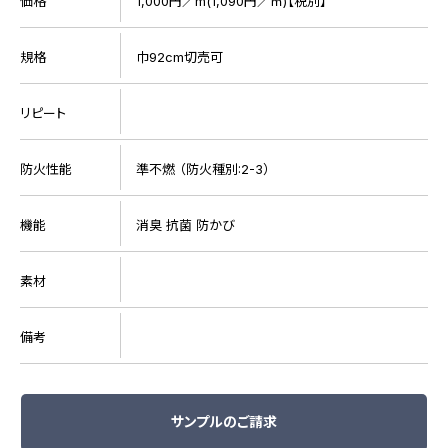
価格
1,000円／m(1,090円／㎡)【税別】
規格
巾92cm切売可
リピート
防火性能
準不燃 （防火種別:2-3）
機能
消臭 抗菌 防かび
素材
備考
サンプルのご請求