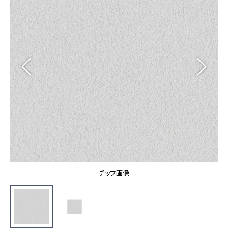
カーテン
カタログ一覧 トップ
床材
施工事例
壁紙
カーテン
ブランド・コレクション
施工事例 トップ
床材
Lilycolor Coordinate 着せ替えシミュレーション
リリカラノート
医療・福祉施設
ホテル・オフィス・店舗
サステナブル商品
モデルハウス
ノンワックス床タイル
ショールーム
新築戸建・マンション
壁紙機能性ガイド
ショールーム トップ
#リリカラのある暮らし
お客様サポート
東京ショールーム
大阪ショールーム
お客様サポート トップ
福岡ショールーム
チップ画像
よくあるご質問
資料ダウンロード
横浜ショールーム
画像ダウンロード
広島ショールーム
動画一覧
仙台ショールーム
非住宅案件に関するお問い合わせ
お手入れ便利帳
札幌ショールーム