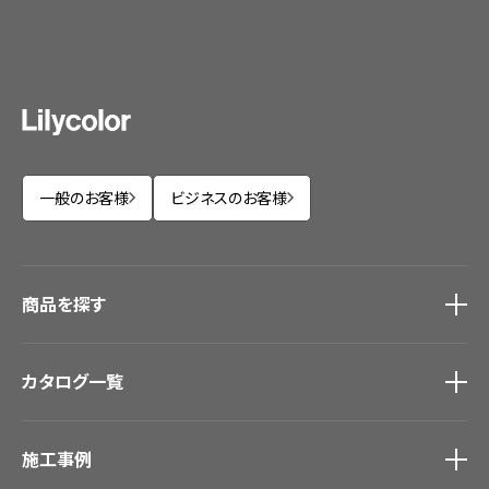
一般のお客様
ビジネスのお客様
商品を探す
商品を探す
トップ
カタログ一覧
壁紙
カーテン
カタログ一覧
トップ
床材
施工事例
壁紙
ブランド・コレクション
カーテン
Lilycolor Coordinate 着せ替えシミュレーション