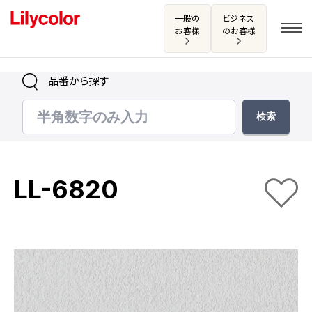
一般の
ビジネス
お客様
のお客様
品番から探す
ログイン・新規会員登録
サンプル・カタログ請求／お問い合わせ
LL-6820
お気に入り
商品を探す
商品を探す トップ
カタログ一覧
壁紙