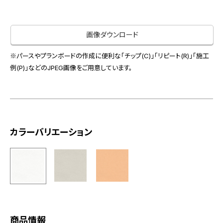
お役立ち資料
お問い合わせ（一般のお客様）
事業紹介
サンプル・カタログ請求／お問い合わせ（ビジネスのお客様）
画像ダウンロード
インテリア事業
会社情報
スペースソリューション事業
※パースやプランボードの作成に便利な「チップ(C)」「リピート(R)」「施工
オフィスソリューション事業
例(P)」などのJPEG画像をご用意しています。
会社情報
ファシリティソリューション事業
IR情報
不動産投資開発事業
採用情報
カラーバリエーション
お知らせ
プライバシーポリシー
サイトマップ
関連団体リンク集
EN
CN
商品情報