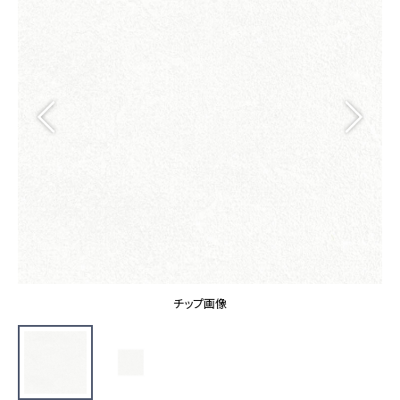
カーテン
カタログ一覧 トップ
床材
施工事例
壁紙
カーテン
ブランド・コレクション
施工事例 トップ
床材
Lilycolor Coordinate 着せ替えシミュレーション
リリカラノート
医療・福祉施設
ホテル・オフィス・店舗
サステナブル商品
モデルハウス
ノンワックス床タイル
ショールーム
新築戸建・マンション
壁紙機能性ガイド
ショールーム トップ
#リリカラのある暮らし
お客様サポート
東京ショールーム
大阪ショールーム
お客様サポート トップ
福岡ショールーム
チップ画像
よくあるご質問
資料ダウンロード
横浜ショールーム
画像ダウンロード
広島ショールーム
動画一覧
仙台ショールーム
非住宅案件に関するお問い合わせ
お手入れ便利帳
札幌ショールーム