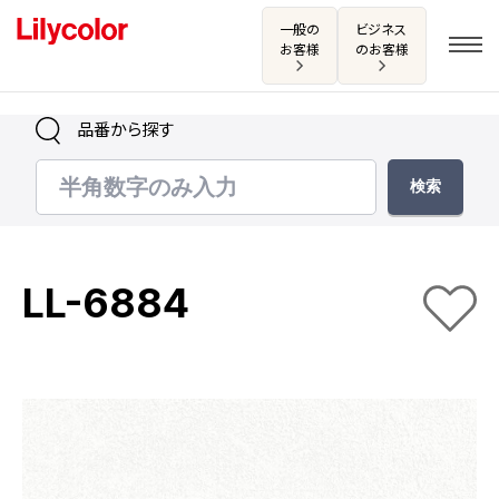
一般の
ビジネス
お客様
のお客様
品番から探す
ログイン・新規会員登録
サンプル・カタログ請求／お問い合わせ
LL-6884
お気に入り
商品を探す
商品を探す トップ
カタログ一覧
壁紙