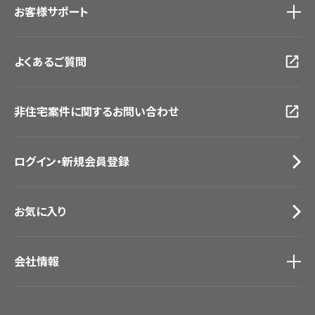
お客様サポート
東京ショールーム
大阪ショールーム
お客様サポート
トップ
福岡ショールーム
よくあるご質問
資料ダウンロード
横浜ショールーム
画像ダウンロード
広島ショールーム
動画一覧
仙台ショールーム
非住宅案件に関するお問い合わせ
お手入れ便利帳
札幌ショールーム
お役立ち資料
お問い合わせ（一般のお客様）
ログイン・新規会員登録
サンプル・カタログ請求／お問い合わせ（ビジネスのお客様）
お気に入り
会社情報
会社情報
IR情報