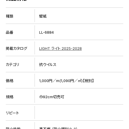
種類
壁紙
品番
LL-6884
掲載カタログ
LIGHT ライト 2025-2028
カテゴリ
抗ウイルス
価格
1,000円／m(1,090円／㎡)【税別】
規格
巾92cm切売可
リピート
防火性能
準不燃 （防火種別:2-3）