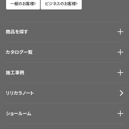
一般のお客様
ビジネスのお客様
商品を探す
商品を探す
トップ
カタログ一覧
壁紙
カーテン
カタログ一覧
トップ
床材
施工事例
壁紙
ブランド・コレクション
カーテン
Lilycolor Coordinate 着せ替えシミュレーション
施工事例
トップ
床材
デジタル・デコ インクジェットプリント
リリカラノート
医療・福祉施設
サステナブル商品
ホテル・オフィス・店舗
ノンワックス床タイル
モデルハウス
壁紙機能性ガイド
ショールーム
新築戸建・マンション
#リリカラのある暮らし
ショールーム
トップ