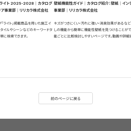
イト 2025-2028｜カタログ
壁紙機能性ガイド｜カタログ紹介：壁紙｜イン
リア事業部｜リリカラ株式会社
事業部｜リリカラ株式会社
グ「ライト」掲載商品を用いた施工イ
キズがつきにくい・汚れに強い・消臭効果があるなど
スタイルやシーンなどのキーワードタ
しの機能から簡単に機能性壁紙を見つけることがで
単に検索できます。
能ごとに比較検討しやすいページです。動画や詳細
充実しています。
前のページに戻る