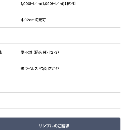
1,000円／m(1,090円／㎡)【税別】
巾92cm切売可
ト
能
準不燃 （防火種別:2-3）
リピート画像
抗ウイルス 抗菌 防かび
サンプルのご請求