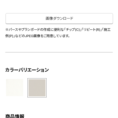
お役立ち資料
お問い合わせ（一般のお客様）
事業紹介
サンプル・カタログ請求／お問い合わせ（ビジネスのお客様）
画像ダウンロード
インテリア事業
会社情報
スペースソリューション事業
※パースやプランボードの作成に便利な「チップ(C)」「リピート(R)」「施工
オフィスソリューション事業
例(P)」などのJPEG画像をご用意しています。
会社情報
ファシリティソリューション事業
IR情報
不動産投資開発事業
採用情報
カラーバリエーション
お知らせ
プライバシーポリシー
サイトマップ
関連団体リンク集
EN
CN
商品情報