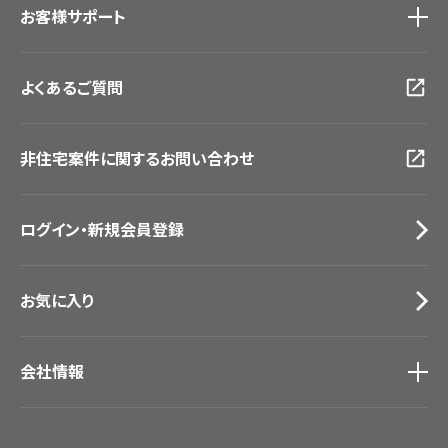
お客様サポート
東京ショールーム
大阪ショールーム
お客様サポート
トップ
福岡ショールーム
よくあるご質問
資料ダウンロード
横浜ショールーム
画像ダウンロード
広島ショールーム
動画一覧
仙台ショールーム
非住宅案件に関するお問い合わせ
お手入れ便利帳
札幌ショールーム
お役立ち資料
お問い合わせ（一般のお客様）
ログイン・新規会員登録
サンプル・カタログ請求／お問い合わせ（ビジネスのお客様）
お気に入り
会社情報
会社情報
IR情報