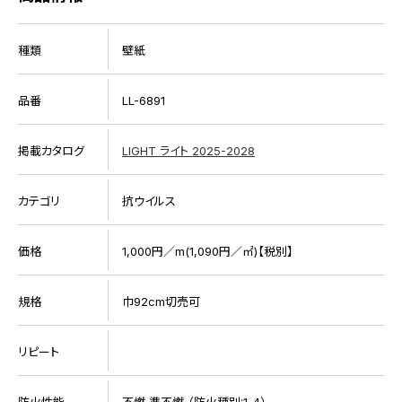
種類
壁紙
品番
LL-6891
掲載カタログ
LIGHT ライト 2025-2028
カテゴリ
抗ウイルス
価格
1,000円／m(1,090円／㎡)【税別】
規格
巾92cm切売可
リピート
防火性能
不燃 準不燃 （防火種別:1-4）