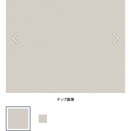
カーテン
カタログ一覧 トップ
床材
施工事例
壁紙
カーテン
ブランド・コレクション
施工事例 トップ
床材
Lilycolor Coordinate 着せ替えシミュレーション
リリカラノート
医療・福祉施設
ホテル・オフィス・店舗
サステナブル商品
モデルハウス
ノンワックス床タイル
ショールーム
新築戸建・マンション
壁紙機能性ガイド
ショールーム トップ
#リリカラのある暮らし
お客様サポート
東京ショールーム
大阪ショールーム
お客様サポート トップ
福岡ショールーム
チップ画像
よくあるご質問
資料ダウンロード
横浜ショールーム
画像ダウンロード
広島ショールーム
動画一覧
仙台ショールーム
非住宅案件に関するお問い合わせ
お手入れ便利帳
札幌ショールーム