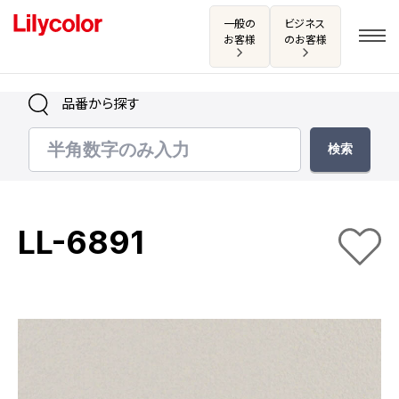
一般の
ビジネス
お客様
のお客様
品番から探す
ログイン・新規会員登録
サンプル・カタログ請求／お問い合わせ
LL-6891
お気に入り
商品を探す
商品を探す トップ
カタログ一覧
壁紙