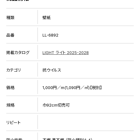
種類
壁紙
品番
LL-6892
掲載カタログ
LIGHT ライト 2025-2028
カテゴリ
抗ウイルス
価格
1,000円／m(1,090円／㎡)【税別】
規格
巾92cm切売可
リピート
防火性能
不燃 準不燃 （防火種別:1-4）