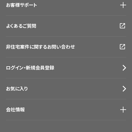
お客様サポート
東京ショールーム
大阪ショールーム
お客様サポート
トップ
福岡ショールーム
よくあるご質問
資料ダウンロード
横浜ショールーム
画像ダウンロード
広島ショールーム
動画一覧
仙台ショールーム
非住宅案件に関するお問い合わせ
お手入れ便利帳
札幌ショールーム
お役立ち資料
お問い合わせ（一般のお客様）
ログイン・新規会員登録
サンプル・カタログ請求／お問い合わせ（ビジネスのお客様）
お気に入り
会社情報
会社情報
IR情報