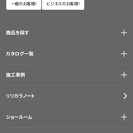
一般のお客様
ビジネスのお客様
商品を探す
商品を探す
トップ
カタログ一覧
壁紙
カーテン
カタログ一覧
トップ
床材
施工事例
壁紙
ブランド・コレクション
カーテン
Lilycolor Coordinate 着せ替えシミュレーション
施工事例
トップ
床材
デジタル・デコ インクジェットプリント
リリカラノート
医療・福祉施設
サステナブル商品
ホテル・オフィス・店舗
ノンワックス床タイル
モデルハウス
壁紙機能性ガイド
ショールーム
新築戸建・マンション
#リリカラのある暮らし
ショールーム
トップ