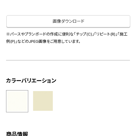
お役立ち資料
お問い合わせ（一般のお客様）
事業紹介
サンプル・カタログ請求／お問い合わせ（ビジネスのお客様）
画像ダウンロード
インテリア事業
会社情報
スペースソリューション事業
※パースやプランボードの作成に便利な「チップ(C)」「リピート(R)」「施工
オフィスソリューション事業
例(P)」などのJPEG画像をご用意しています。
会社情報
ファシリティソリューション事業
IR情報
不動産投資開発事業
採用情報
カラーバリエーション
お知らせ
プライバシーポリシー
サイトマップ
関連団体リンク集
EN
CN
商品情報