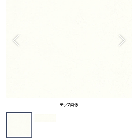
カーテン
カタログ一覧 トップ
床材
施工事例
壁紙
カーテン
ブランド・コレクション
施工事例 トップ
床材
Lilycolor Coordinate 着せ替えシミュレーション
リリカラノート
医療・福祉施設
ホテル・オフィス・店舗
サステナブル商品
モデルハウス
ノンワックス床タイル
ショールーム
新築戸建・マンション
壁紙機能性ガイド
ショールーム トップ
#リリカラのある暮らし
お客様サポート
東京ショールーム
大阪ショールーム
お客様サポート トップ
福岡ショールーム
チップ画像
よくあるご質問
資料ダウンロード
横浜ショールーム
画像ダウンロード
広島ショールーム
動画一覧
仙台ショールーム
非住宅案件に関するお問い合わせ
お手入れ便利帳
札幌ショールーム