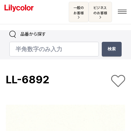
一般の
ビジネス
お客様
のお客様
品番から探す
ログイン・新規会員登録
サンプル・カタログ請求／お問い合わせ
LL-6892
お気に入り
商品を探す
商品を探す トップ
カタログ一覧
壁紙