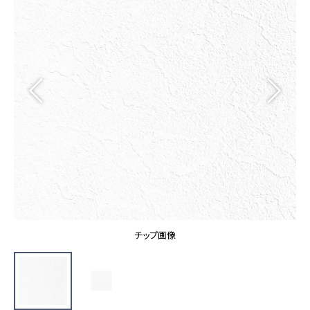
カーテン
カタログ一覧 トップ
床材
施工事例
壁紙
カーテン
ブランド・コレクション
施工事例 トップ
床材
Lilycolor Coordinate 着せ替えシミュレーション
リリカラノート
医療・福祉施設
ホテル・オフィス・店舗
サステナブル商品
モデルハウス
ノンワックス床タイル
ショールーム
新築戸建・マンション
壁紙機能性ガイド
ショールーム トップ
#リリカラのある暮らし
お客様サポート
東京ショールーム
大阪ショールーム
お客様サポート トップ
福岡ショールーム
チップ画像
よくあるご質問
資料ダウンロード
横浜ショールーム
画像ダウンロード
広島ショールーム
動画一覧
仙台ショールーム
非住宅案件に関するお問い合わせ
お手入れ便利帳
札幌ショールーム