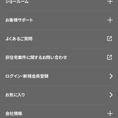
ショールーム
新築戸建・マンション
#リリカラのある暮らし
ショールーム
トップ
お客様サポート
東京ショールーム
大阪ショールーム
お客様サポート
トップ
福岡ショールーム
よくあるご質問
資料ダウンロード
横浜ショールーム
画像ダウンロード
広島ショールーム
動画一覧
仙台ショールーム
非住宅案件に関するお問い合わせ
お手入れ便利帳
札幌ショールーム
お役立ち資料
お問い合わせ（一般のお客様）
ログイン・新規会員登録
サンプル・カタログ請求／お問い合わせ（ビジネスのお客様）
お気に入り
会社情報