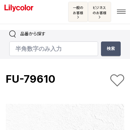
一般の
ビジネス
お客様
のお客様
品番から探す
ログイン・新規会員登録
サンプル・カタログ請求／お問い合わせ
FU-79610
お気に入り
商品を探す
商品を探す トップ
カタログ一覧
壁紙