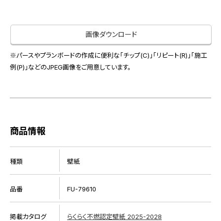
お役立ち資料
お問い合わせ（一般のお客様）
事業紹介
サンプル・カタログ請求／お問い合わせ（ビジネスのお客様）
画像ダウンロード
インテリア事業
会社情報
スペースソリューション事業
※パースやプランボードの作成に便利な「チップ(C)」「リピート(R)」「施工
オフィスソリューション事業
例(P)」などのJPEG画像をご用意しています。
会社情報
ファシリティソリューション事業
IR情報
不動産投資開発事業
採用情報
商品情報
お知らせ
プライバシーポリシー
サイトマップ
関連団体リンク集
種類
壁紙
品番
FU-79610
EN
CN
掲載カタログ
らくらく不燃認定壁紙 2025-2028