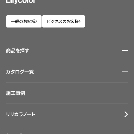
一般のお客様
ビジネスのお客様
商品を探す
商品を探す
トップ
カタログ一覧
壁紙
カーテン
カタログ一覧
トップ
床材
施工事例
壁紙
ブランド・コレクション
カーテン
Lilycolor Coordinate 着せ替えシミュレーション
施工事例
トップ
床材
デジタル・デコ インクジェットプリント
リリカラノート
医療・福祉施設
サステナブル商品
ホテル・オフィス・店舗
ノンワックス床タイル
モデルハウス
壁紙機能性ガイド