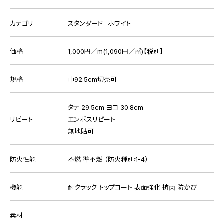
カテゴリ
スタンダード -ホワイト-
価格
1,000円／m(1,090円／㎡)【税別】
規格
巾92.5cm切売可
タテ 29.5cm ヨコ 30.8cm
リピート
エンボスリピート
無地貼可
防火性能
不燃 準不燃 （防火種別:1-4）
機能
耐クラック トップコート 表面強化 抗菌 防かび
素材