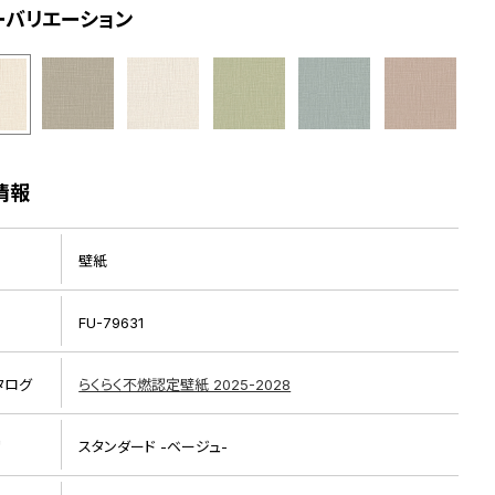
ーバリエーション
情報
壁紙
FU-79631
タログ
らくらく不燃認定壁紙 2025-2028
リ
スタンダード -ベージュ-