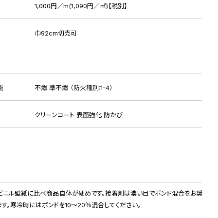
1,000円／m(1,090円／㎡)【税別】
巾92cm切売可
ト
能
不燃 準不燃 （防火種別:1-4）
リピート画像
クリーンコート 表面強化 防かび
ビニル壁紙に比べ商品自体が硬めです。接着剤は濃い目でボンド混合をお奨
ます。寒冷時にはボンドを10～20％混合してください。