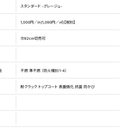
リ
スタンダード -グレージュ-
1,000円／m(1,090円／㎡)【税別】
巾92cm切売可
ト
リピート画像
能
不燃 準不燃 （防火種別:1-4）
耐クラック トップコート 表面強化 抗菌 防かび