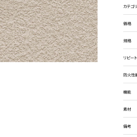
カテゴ
価格
規格
リピー
防火性
機能
素材
備考