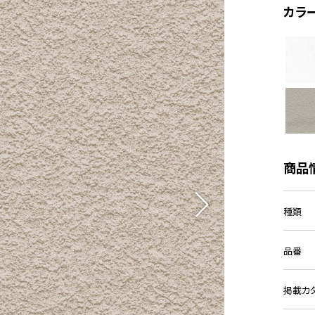
カラ
商品
種類
品番
掲載カ