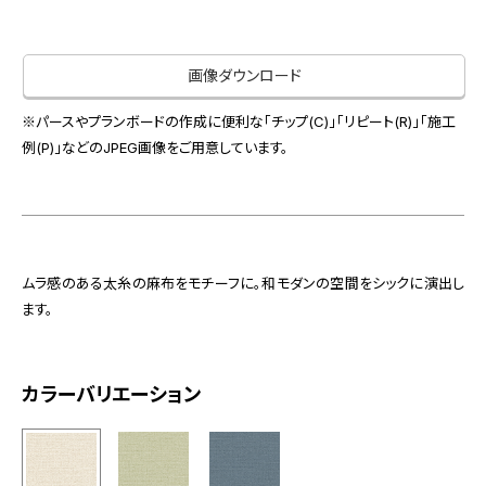
お役立ち資料
お問い合わせ（一般のお客様）
事業紹介
サンプル・カタログ請求／お問い合わせ（ビジネスのお客様）
画像ダウンロード
インテリア事業
会社情報
スペースソリューション事業
※パースやプランボードの作成に便利な「チップ(C)」「リピート(R)」「施工
オフィスソリューション事業
例(P)」などのJPEG画像をご用意しています。
会社情報
ファシリティソリューション事業
IR情報
不動産投資開発事業
採用情報
ムラ感のある太糸の麻布をモチーフに。和モダンの空間をシックに演出し
ます。
お知らせ
プライバシーポリシー
サイトマップ
関連団体リンク集
カラーバリエーション
EN
CN