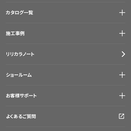
商品を探す
トップ
カタログ一覧
壁紙
カーテン
カタログ一覧
トップ
床材
施工事例
壁紙
ブランド・コレクション
カーテン
Lilycolor Coordinate 着せ替えシミュレーション
施工事例
トップ
床材
デジタル・デコ インクジェットプリント
リリカラノート
医療・福祉施設
サステナブル商品
ホテル・オフィス・店舗
ノンワックス床タイル
モデルハウス
壁紙機能性ガイド
ショールーム
新築戸建・マンション
#リリカラのある暮らし
ショールーム
トップ
お客様サポート
東京ショールーム
大阪ショールーム
お客様サポート
トップ
福岡ショールーム
よくあるご質問
資料ダウンロード
横浜ショールーム
画像ダウンロード
広島ショールーム
動画一覧
仙台ショールーム