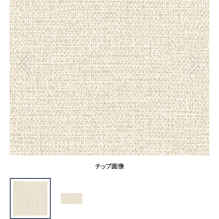
カーテン
カタログ一覧 トップ
床材
施工事例
壁紙
カーテン
ブランド・コレクション
施工事例 トップ
床材
Lilycolor Coordinate 着せ替えシミュレーション
リリカラノート
医療・福祉施設
ホテル・オフィス・店舗
サステナブル商品
モデルハウス
ノンワックス床タイル
ショールーム
新築戸建・マンション
壁紙機能性ガイド
ショールーム トップ
#リリカラのある暮らし
お客様サポート
東京ショールーム
大阪ショールーム
お客様サポート トップ
福岡ショールーム
チップ画像
よくあるご質問
資料ダウンロード
横浜ショールーム
画像ダウンロード
広島ショールーム
動画一覧
仙台ショールーム
非住宅案件に関するお問い合わせ
お手入れ便利帳
札幌ショールーム