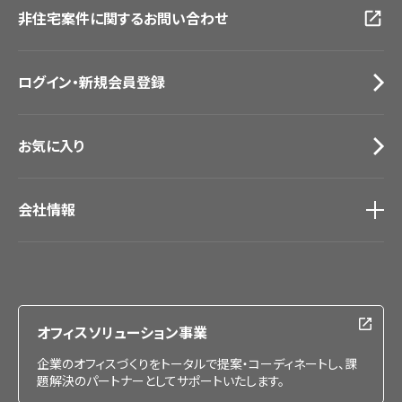
非住宅案件に関するお問い合わせ
お手入れ便利帳
札幌ショールーム
お役立ち資料
お問い合わせ（一般のお客様）
ログイン・新規会員登録
サンプル・カタログ請求／お問い合わせ（ビジネスのお客様）
お気に入り
会社情報
会社情報
IR情報
採用情報
オフィスソリューション事業
企業のオフィスづくりをトータルで提案・コーディネートし、課
題解決のパートナーとしてサポートいたします。