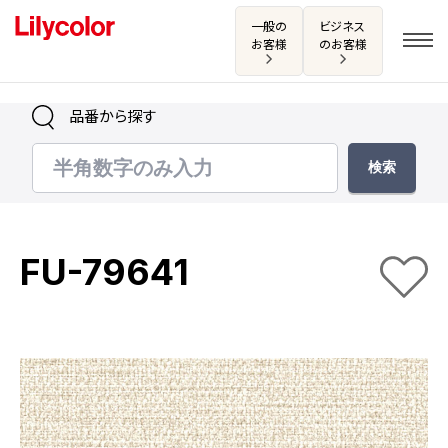
一般の
ビジネス
お客様
のお客様
品番から探す
ログイン・新規会員登録
サンプル・カタログ請求／お問い合わせ
FU-79641
お気に入り
商品を探す
商品を探す トップ
カタログ一覧
壁紙