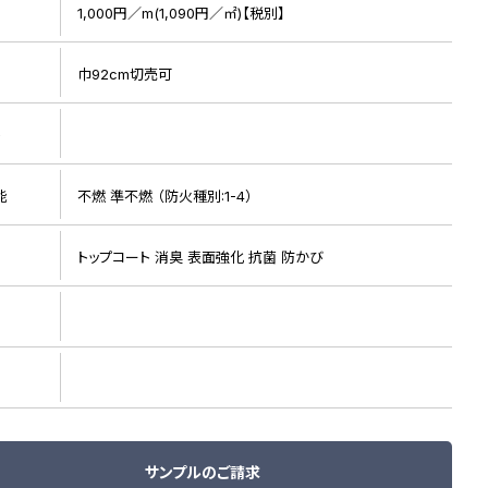
1,000円／m(1,090円／㎡)【税別】
巾92cm切売可
ト
能
不燃 準不燃 （防火種別:1-4）
リピート画像
トップコート 消臭 表面強化 抗菌 防かび
サンプルのご請求