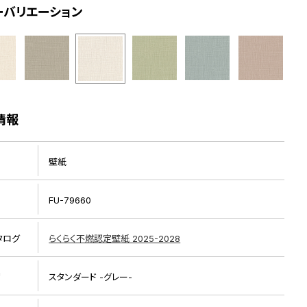
ーバリエーション
情報
壁紙
FU-79660
タログ
らくらく不燃認定壁紙 2025-2028
リ
スタンダード -グレー-