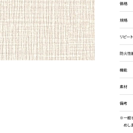
価格
規格
リピー
防火性
機能
素材
備考
一般
めし