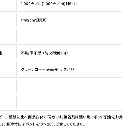
1,000円／m(1,090円／㎡)【税別】
巾92cm切売可
ト
能
不燃 準不燃 （防火種別:1-4）
リピート画像
クリーンコート 表面強化 防かび
ビニル壁紙に比べ商品自体が硬めです。接着剤は濃い目でボンド混合をお奨
ます。寒冷時にはボンドを10～20％混合してください。