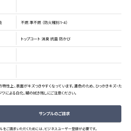
ト
能
不燃 準不燃 （防火種別:1-4）
トップコート 消臭 抗菌 防かび
リピート画像
の特性上、表面がキズつきやすくなっています。濃色のため、ひっかきキズ・た
ジワによる白化、糊の拭き残しにご注意ください。
サンプルのご請求
ルをご請求いただくためには、ビジネスユーザー登録が必要です。