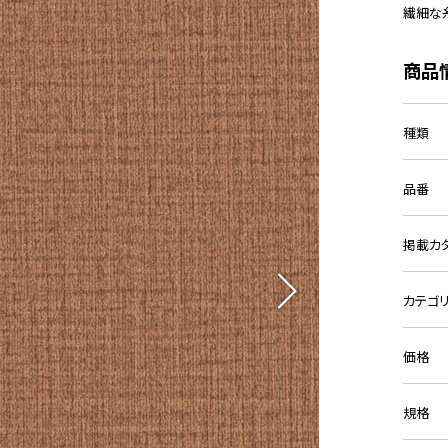
繊細な
商品
種類
品番
掲載カ
カテゴ
価格
規格