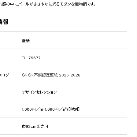
糸感の中にパールがささやかに光るモダンな織物調です。
情報
壁紙
FU-79677
タログ
らくらく不燃認定壁紙 2025-2028
リ
デザインセレクション
1,000円／m(1,090円／㎡)【税別】
巾92cm切売可