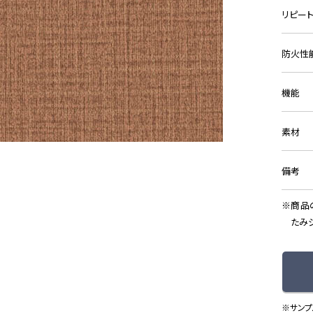
リピー
防火性
機能
素材
備考
商品
たみ
※サンプ