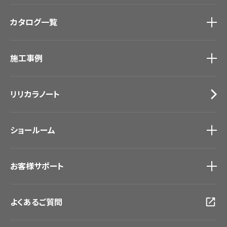
商品を探す
トップ
カタログ一覧
壁紙
カーテン
カタログ一覧
トップ
床材
施工事例
壁紙
ブランド・コレクション
カーテン
Lilycolor Coordinate 着せ替えシミュレーション
施工事例
トップ
床材
デジタル・デコ インクジェットプリント
リリカラノート
医療・福祉施設
サステナブル商品
ホテル・オフィス・店舗
ノンワックス床タイル
モデルハウス
壁紙機能性ガイド
ショールーム
新築戸建・マンション
#リリカラのある暮らし
ショールーム
トップ
お客様サポート
東京ショールーム
大阪ショールーム
お客様サポート
トップ
福岡ショールーム
よくあるご質問
資料ダウンロード
横浜ショールーム
画像ダウンロード
広島ショールーム
動画一覧
仙台ショールーム