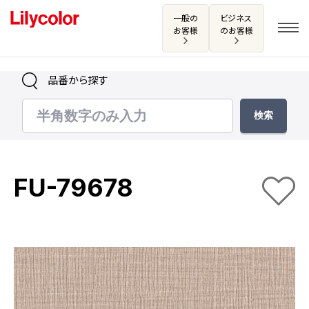
一般の
ビジネス
お客様
のお客様
品番から探す
ログイン・新規会員登録
サンプル・カタログ請求／お問い合わせ
FU-79678
お気に入り
商品を探す
商品を探す トップ
カタログ一覧
壁紙