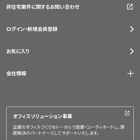
非住宅案件に関するお問い合わせ
お手入れ便利帳
札幌ショールーム
お役立ち資料
お問い合わせ（一般のお客様）
ログイン・新規会員登録
サンプル・カタログ請求／お問い合わせ（ビジネスのお客様）
お気に入り
会社情報
会社情報
IR情報
採用情報
オフィスソリューション事業
企業のオフィスづくりをトータルで提案・コーディネートし、課
題解決のパートナーとしてサポートいたします。