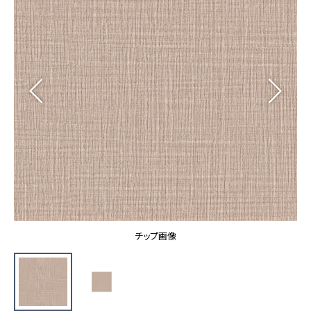
カーテン
カタログ一覧 トップ
床材
施工事例
壁紙
カーテン
ブランド・コレクション
施工事例 トップ
床材
Lilycolor Coordinate 着せ替えシミュレーション
リリカラノート
医療・福祉施設
ホテル・オフィス・店舗
サステナブル商品
モデルハウス
ノンワックス床タイル
ショールーム
新築戸建・マンション
壁紙機能性ガイド
ショールーム トップ
#リリカラのある暮らし
お客様サポート
東京ショールーム
大阪ショールーム
お客様サポート トップ
福岡ショールーム
チップ画像
よくあるご質問
資料ダウンロード
横浜ショールーム
画像ダウンロード
広島ショールーム
動画一覧
仙台ショールーム
非住宅案件に関するお問い合わせ
お手入れ便利帳
札幌ショールーム