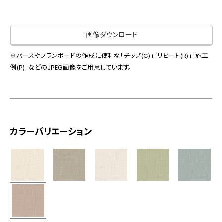
お役立ち資料
お問い合わせ（一般のお客様）
事業紹介
サンプル・カタログ請求／お問い合わせ（ビジネスのお客様）
画像ダウンロード
インテリア事業
会社情報
スペースソリューション事業
※パースやプランボードの作成に便利な「チップ(C)」「リピート(R)」「施工
オフィスソリューション事業
例(P)」などのJPEG画像をご用意しています。
会社情報
ファシリティソリューション事業
IR情報
不動産投資開発事業
採用情報
カラーバリエーション
お知らせ
プライバシーポリシー
サイトマップ
関連団体リンク集
EN
CN