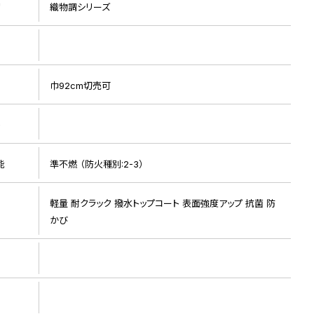
リ
織物調シリーズ
巾92cm切売可
ト
リピート画像
能
準不燃 （防火種別:2-3）
軽量 耐クラック 撥水トップコート 表面強度アップ 抗菌 防
かび