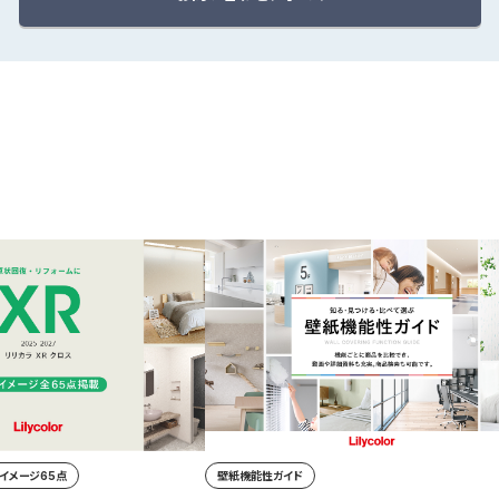
工イメージ65点
壁紙機能性ガイド