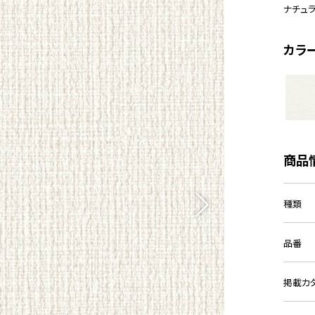
ナチュ
カラ
商品
種類
品番
掲載カ