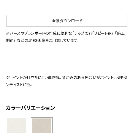
お役立ち資料
お問い合わせ（一般のお客様）
事業紹介
サンプル・カタログ請求／お問い合わせ（ビジネスのお客様）
画像ダウンロード
インテリア事業
会社情報
スペースソリューション事業
※パースやプランボードの作成に便利な「チップ(C)」「リピート(R)」「施工
オフィスソリューション事業
例(P)」などのJPEG画像をご用意しています。
会社情報
ファシリティソリューション事業
IR情報
不動産投資開発事業
採用情報
ジョイントが目立ちにくい織物調。温かみのある色合いがポイント。和モダ
ンテイストにも。
お知らせ
プライバシーポリシー
サイトマップ
関連団体リンク集
カラーバリエーション
EN
CN