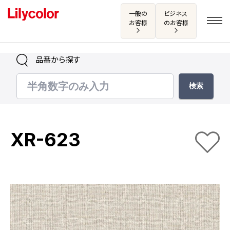
一般の
ビジネス
お客様
のお客様
品番から探す
ログイン・新規会員登録
サンプル・カタログ請求／お問い合わせ
XR-623
お気に入り
商品を探す
商品を探す トップ
カタログ一覧
壁紙