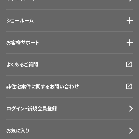
ホテル・オフィス・店舗
ノンワックス床タイル
モデルハウス
壁紙機能性ガイド
ショールーム
新築戸建・マンション
#リリカラのある暮らし
ショールーム
トップ
お客様サポート
東京ショールーム
大阪ショールーム
お客様サポート
トップ
福岡ショールーム
よくあるご質問
資料ダウンロード
横浜ショールーム
画像ダウンロード
広島ショールーム
動画一覧
仙台ショールーム
非住宅案件に関するお問い合わせ
お手入れ便利帳
札幌ショールーム
お役立ち資料
お問い合わせ（一般のお客様）
ログイン・新規会員登録
サンプル・カタログ請求／お問い合わせ（ビジネスのお客様）
お気に入り