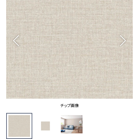
カーテン
カタログ一覧 トップ
床材
施工事例
壁紙
カーテン
ブランド・コレクション
施工事例 トップ
床材
Lilycolor Coordinate 着せ替えシミュレーション
リリカラノート
医療・福祉施設
ホテル・オフィス・店舗
サステナブル商品
モデルハウス
ノンワックス床タイル
ショールーム
新築戸建・マンション
壁紙機能性ガイド
ショールーム トップ
#リリカラのある暮らし
お客様サポート
東京ショールーム
大阪ショールーム
お客様サポート トップ
福岡ショールーム
チップ画像
よくあるご質問
資料ダウンロード
横浜ショールーム
画像ダウンロード
広島ショールーム
動画一覧
仙台ショールーム
非住宅案件に関するお問い合わせ
お手入れ便利帳
札幌ショールーム