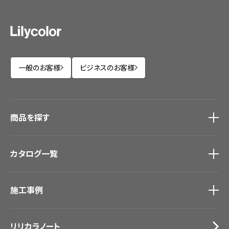
一般のお客様
ビジネスのお客様
商品を探す
商品を探す
トップ
カタログ一覧
壁紙
カーテン
カタログ一覧
トップ
床材
施工事例
壁紙
ブランド・コレクション
カーテン
Lilycolor Coordinate 着せ替えシミュレーション
施工事例
トップ
床材
デジタル・デコ インクジェットプリント
リリカラノート
医療・福祉施設
サステナブル商品