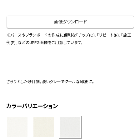
お役立ち資料
お問い合わせ（一般のお客様）
事業紹介
サンプル・カタログ請求／お問い合わせ（ビジネスのお客様）
画像ダウンロード
インテリア事業
会社情報
スペースソリューション事業
※パースやプランボードの作成に便利な「チップ(C)」「リピート(R)」「施工
オフィスソリューション事業
例(P)」などのJPEG画像をご用意しています。
会社情報
ファシリティソリューション事業
IR情報
不動産投資開発事業
採用情報
さらりとした砂目調。淡いグレーでクールな印象に。
お知らせ
プライバシーポリシー
サイトマップ
関連団体リンク集
カラーバリエーション
EN
CN