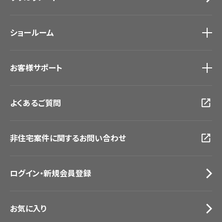
ホテル・オフィス・店舗
ノンワックス床タイル
モデルハウス
壁紙機能性ガイド
ショールーム
新築戸建・マンション
#リリカラのある暮らし
ショールーム
トップ
お客様サポート
東京ショールーム
大阪ショールーム
お客様サポート
トップ
福岡ショールーム
よくあるご質問
資料ダウンロード
横浜ショールーム
画像ダウンロード
広島ショールーム
動画一覧
仙台ショールーム
非住宅案件に関するお問い合わせ
お手入れ便利帳
札幌ショールーム
お役立ち資料
お問い合わせ（一般のお客様）
ログイン・新規会員登録
サンプル・カタログ請求／お問い合わせ（ビジネスのお客様）
お気に入り