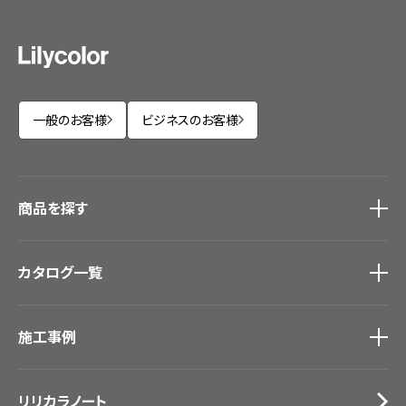
一般のお客様
ビジネスのお客様
商品を探す
商品を探す
トップ
カタログ一覧
壁紙
カーテン
カタログ一覧
トップ
床材
施工事例
壁紙
ブランド・コレクション
カーテン
Lilycolor Coordinate 着せ替えシミュレーション
施工事例
トップ
床材
デジタル・デコ インクジェットプリント
リリカラノート
医療・福祉施設
サステナブル商品