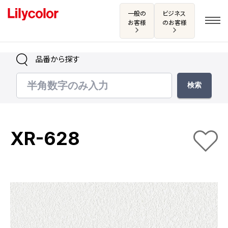
一般の
ビジネス
お客様
のお客様
品番から探す
ログイン・新規会員登録
サンプル・カタログ請求／お問い合わせ
XR-628
お気に入り
商品を探す
商品を探す トップ
カタログ一覧
壁紙