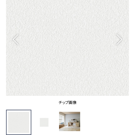
カーテン
カタログ一覧 トップ
床材
施工事例
壁紙
カーテン
ブランド・コレクション
施工事例 トップ
床材
Lilycolor Coordinate 着せ替えシミュレーション
リリカラノート
医療・福祉施設
ホテル・オフィス・店舗
サステナブル商品
モデルハウス
ノンワックス床タイル
ショールーム
新築戸建・マンション
壁紙機能性ガイド
ショールーム トップ
#リリカラのある暮らし
お客様サポート
東京ショールーム
大阪ショールーム
お客様サポート トップ
福岡ショールーム
チップ画像
よくあるご質問
資料ダウンロード
横浜ショールーム
画像ダウンロード
広島ショールーム
動画一覧
仙台ショールーム
非住宅案件に関するお問い合わせ
お手入れ便利帳
札幌ショールーム