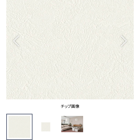
カーテン
カタログ一覧 トップ
床材
施工事例
壁紙
カーテン
ブランド・コレクション
施工事例 トップ
床材
Lilycolor Coordinate 着せ替えシミュレーション
リリカラノート
医療・福祉施設
ホテル・オフィス・店舗
サステナブル商品
モデルハウス
ノンワックス床タイル
ショールーム
新築戸建・マンション
壁紙機能性ガイド
ショールーム トップ
#リリカラのある暮らし
お客様サポート
東京ショールーム
大阪ショールーム
お客様サポート トップ
福岡ショールーム
チップ画像
よくあるご質問
資料ダウンロード
横浜ショールーム
画像ダウンロード
広島ショールーム
動画一覧
仙台ショールーム
非住宅案件に関するお問い合わせ
お手入れ便利帳
札幌ショールーム