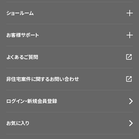
モデルハウス
壁紙機能性ガイド
ショールーム
新築戸建・マンション
#リリカラのある暮らし
ショールーム
トップ
お客様サポート
東京ショールーム
大阪ショールーム
お客様サポート
トップ
福岡ショールーム
よくあるご質問
資料ダウンロード
横浜ショールーム
画像ダウンロード
広島ショールーム
動画一覧
仙台ショールーム
非住宅案件に関するお問い合わせ
お手入れ便利帳
札幌ショールーム
お役立ち資料
お問い合わせ（一般のお客様）
ログイン・新規会員登録
サンプル・カタログ請求／お問い合わせ（ビジネスのお客様）
お気に入り