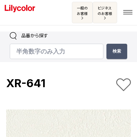
一般の
ビジネス
お客様
のお客様
品番から探す
ログイン・新規会員登録
サンプル・カタログ請求／お問い合わせ
XR-641
お気に入り
商品を探す
商品を探す トップ
カタログ一覧
壁紙