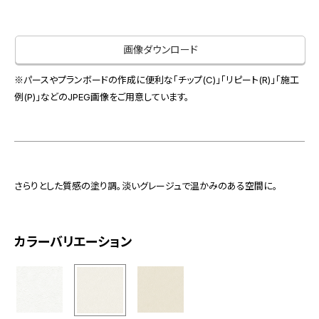
お役立ち資料
お問い合わせ（一般のお客様）
事業紹介
サンプル・カタログ請求／お問い合わせ（ビジネスのお客様）
画像ダウンロード
インテリア事業
会社情報
スペースソリューション事業
※パースやプランボードの作成に便利な「チップ(C)」「リピート(R)」「施工
オフィスソリューション事業
例(P)」などのJPEG画像をご用意しています。
会社情報
ファシリティソリューション事業
IR情報
不動産投資開発事業
採用情報
さらりとした質感の塗り調。淡いグレージュで温かみのある空間に。
お知らせ
プライバシーポリシー
サイトマップ
関連団体リンク集
カラーバリエーション
EN
CN