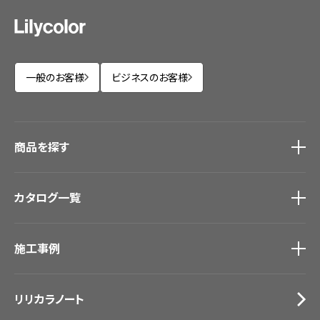
一般のお客様
ビジネスのお客様
商品を探す
商品を探す
トップ
カタログ一覧
壁紙
カーテン
カタログ一覧
トップ
床材
施工事例
壁紙
ブランド・コレクション
カーテン
Lilycolor Coordinate 着せ替えシミュレーション
施工事例
トップ
床材
デジタル・デコ インクジェットプリント
リリカラノート
医療・福祉施設
サステナブル商品
ホテル・オフィス・店舗
ノンワックス床タイル