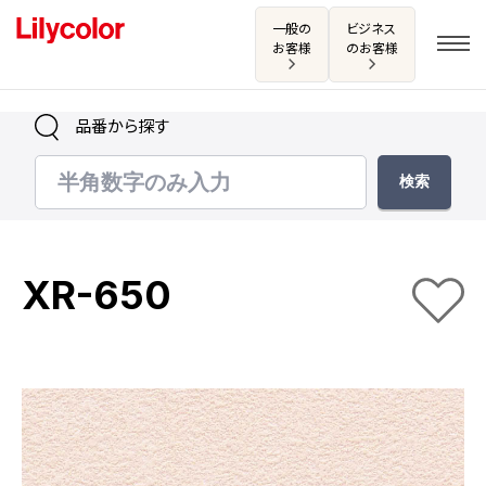
一般の
ビジネス
お客様
のお客様
品番から探す
ログイン・新規会員登録
サンプル・カタログ請求／お問い合わせ
XR-650
お気に入り
商品を探す
商品を探す トップ
カタログ一覧
壁紙