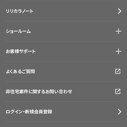
施工事例
トップ
床材
デジタル・デコ インクジェットプリント
リリカラノート
医療・福祉施設
サステナブル商品
ホテル・オフィス・店舗
ノンワックス床タイル
モデルハウス
壁紙機能性ガイド
ショールーム
新築戸建・マンション
#リリカラのある暮らし
ショールーム
トップ
お客様サポート
東京ショールーム
大阪ショールーム
お客様サポート
トップ
福岡ショールーム
よくあるご質問
資料ダウンロード
横浜ショールーム
画像ダウンロード
広島ショールーム
動画一覧
仙台ショールーム
非住宅案件に関するお問い合わせ
お手入れ便利帳
札幌ショールーム
お役立ち資料
お問い合わせ（一般のお客様）
ログイン・新規会員登録
サンプル・カタログ請求／お問い合わせ（ビジネスのお客様）