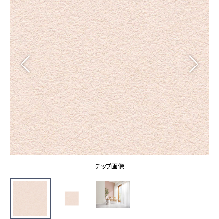
カーテン
カタログ一覧 トップ
床材
施工事例
壁紙
カーテン
ブランド・コレクション
施工事例 トップ
床材
Lilycolor Coordinate 着せ替えシミュレーション
リリカラノート
医療・福祉施設
ホテル・オフィス・店舗
サステナブル商品
モデルハウス
ノンワックス床タイル
ショールーム
新築戸建・マンション
壁紙機能性ガイド
ショールーム トップ
#リリカラのある暮らし
お客様サポート
東京ショールーム
大阪ショールーム
お客様サポート トップ
福岡ショールーム
チップ画像
よくあるご質問
資料ダウンロード
横浜ショールーム
画像ダウンロード
広島ショールーム
動画一覧
仙台ショールーム
非住宅案件に関するお問い合わせ
お手入れ便利帳
札幌ショールーム