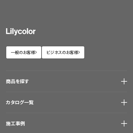
一般のお客様
ビジネスのお客様
商品を探す
商品を探す
トップ
カタログ一覧
壁紙
カーテン
カタログ一覧
トップ
床材
施工事例
壁紙
ブランド・コレクション
カーテン
Lilycolor Coordinate 着せ替えシミュレーション