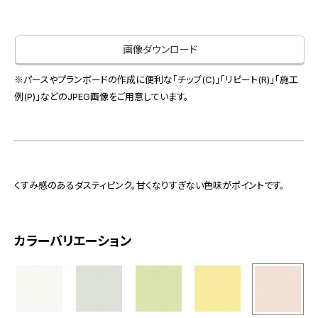
お役立ち資料
お問い合わせ（一般のお客様）
事業紹介
サンプル・カタログ請求／お問い合わせ（ビジネスのお客様）
画像ダウンロード
インテリア事業
会社情報
スペースソリューション事業
※パースやプランボードの作成に便利な「チップ(C)」「リピート(R)」「施工
オフィスソリューション事業
例(P)」などのJPEG画像をご用意しています。
会社情報
ファシリティソリューション事業
IR情報
不動産投資開発事業
採用情報
くすみ感のあるダスティピンク。甘くなりすぎない色味がポイントです。
お知らせ
プライバシーポリシー
サイトマップ
関連団体リンク集
カラーバリエーション
EN
CN