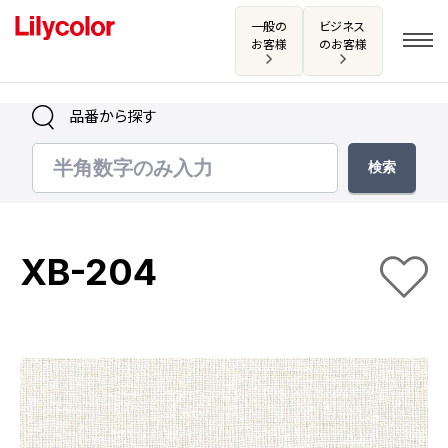
一般の
ビジネス
お客様
のお客様
品番から探す
ログイン・新規会員登録
サンプル・カタログ請求／お問い合わせ
XB-204
お気に入り
商品を探す
商品を探す トップ
カタログ一覧
壁紙