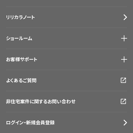
カーテン
Lilycolor Coordinate 着せ替えシミュレーション
施工事例
トップ
床材
デジタル・デコ インクジェットプリント
リリカラノート
医療・福祉施設
サステナブル商品
ホテル・オフィス・店舗
ノンワックス床タイル
モデルハウス
壁紙機能性ガイド
ショールーム
新築戸建・マンション
#リリカラのある暮らし
ショールーム
トップ
お客様サポート
東京ショールーム
大阪ショールーム
お客様サポート
トップ
福岡ショールーム
よくあるご質問
資料ダウンロード
横浜ショールーム
画像ダウンロード
広島ショールーム
動画一覧
仙台ショールーム
非住宅案件に関するお問い合わせ
お手入れ便利帳
札幌ショールーム
お役立ち資料
お問い合わせ（一般のお客様）
ログイン・新規会員登録
サンプル・カタログ請求／お問い合わせ（ビジネスのお客様）