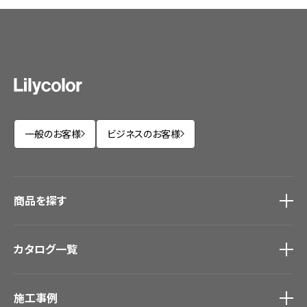
一般のお客様
ビジネスのお客様
商品を探す
商品を探す
トップ
カタログ一覧
壁紙
カーテン
カタログ一覧
トップ
床材
施工事例
壁紙
ブランド・コレクション