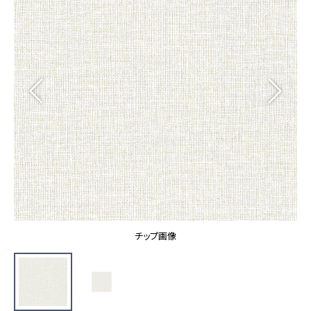
カーテン
カタログ一覧 トップ
床材
施工事例
壁紙
カーテン
ブランド・コレクション
施工事例 トップ
床材
Lilycolor Coordinate 着せ替えシミュレーション
リリカラノート
医療・福祉施設
ホテル・オフィス・店舗
サステナブル商品
モデルハウス
ノンワックス床タイル
ショールーム
新築戸建・マンション
壁紙機能性ガイド
ショールーム トップ
#リリカラのある暮らし
お客様サポート
東京ショールーム
大阪ショールーム
お客様サポート トップ
福岡ショールーム
チップ画像
よくあるご質問
資料ダウンロード
横浜ショールーム
画像ダウンロード
広島ショールーム
動画一覧
仙台ショールーム
非住宅案件に関するお問い合わせ
お手入れ便利帳
札幌ショールーム