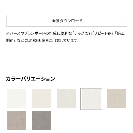
お役立ち資料
お問い合わせ（一般のお客様）
事業紹介
サンプル・カタログ請求／お問い合わせ（ビジネスのお客様）
画像ダウンロード
インテリア事業
会社情報
スペースソリューション事業
※パースやプランボードの作成に便利な「チップ(C)」「リピート(R)」「施工
オフィスソリューション事業
例(P)」などのJPEG画像をご用意しています。
会社情報
ファシリティソリューション事業
IR情報
不動産投資開発事業
採用情報
カラーバリエーション
お知らせ
プライバシーポリシー
サイトマップ
関連団体リンク集
EN
CN