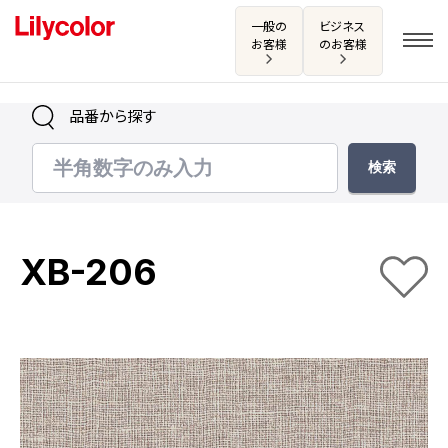
一般の
ビジネス
お客様
のお客様
品番から探す
ログイン・新規会員登録
サンプル・カタログ請求／お問い合わせ
XB-206
お気に入り
商品を探す
商品を探す トップ
カタログ一覧
壁紙