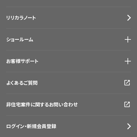
カーテン
Lilycolor Coordinate 着せ替えシミュレーション
施工事例
トップ
床材
デジタル・デコ インクジェットプリント
リリカラノート
医療・福祉施設
サステナブル商品
ホテル・オフィス・店舗
ノンワックス床タイル
モデルハウス
壁紙機能性ガイド
ショールーム
新築戸建・マンション
#リリカラのある暮らし
ショールーム
トップ
お客様サポート
東京ショールーム
大阪ショールーム
お客様サポート
トップ
福岡ショールーム
よくあるご質問
資料ダウンロード
横浜ショールーム
画像ダウンロード
広島ショールーム
動画一覧
仙台ショールーム
非住宅案件に関するお問い合わせ
お手入れ便利帳
札幌ショールーム
お役立ち資料
お問い合わせ（一般のお客様）
ログイン・新規会員登録
サンプル・カタログ請求／お問い合わせ（ビジネスのお客様）