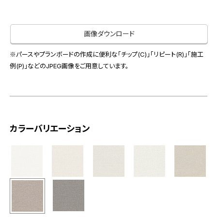
お役立ち資料
お問い合わせ（一般のお客様）
事業紹介
サンプル・カタログ請求／お問い合わせ（ビジネスのお客様）
画像ダウンロード
インテリア事業
会社情報
スペースソリューション事業
※パースやプランボードの作成に便利な「チップ(C)」「リピート(R)」「施工
オフィスソリューション事業
例(P)」などのJPEG画像をご用意しています。
会社情報
ファシリティソリューション事業
IR情報
不動産投資開発事業
採用情報
カラーバリエーション
お知らせ
プライバシーポリシー
サイトマップ
関連団体リンク集
EN
CN