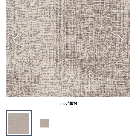
カーテン
カタログ一覧 トップ
床材
施工事例
壁紙
カーテン
ブランド・コレクション
施工事例 トップ
床材
Lilycolor Coordinate 着せ替えシミュレーション
リリカラノート
医療・福祉施設
ホテル・オフィス・店舗
サステナブル商品
モデルハウス
ノンワックス床タイル
ショールーム
新築戸建・マンション
壁紙機能性ガイド
ショールーム トップ
#リリカラのある暮らし
お客様サポート
東京ショールーム
大阪ショールーム
お客様サポート トップ
福岡ショールーム
チップ画像
よくあるご質問
資料ダウンロード
横浜ショールーム
画像ダウンロード
広島ショールーム
動画一覧
仙台ショールーム
非住宅案件に関するお問い合わせ
お手入れ便利帳
札幌ショールーム