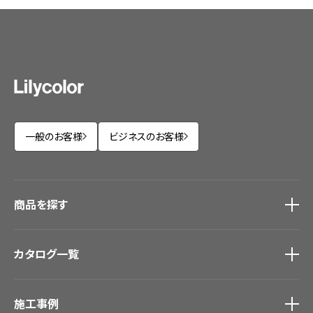
一般のお客様
ビジネスのお客様
商品を探す
商品を探す
トップ
カタログ一覧
壁紙
カーテン
カタログ一覧
トップ
床材
施工事例
壁紙
ブランド・コレクション