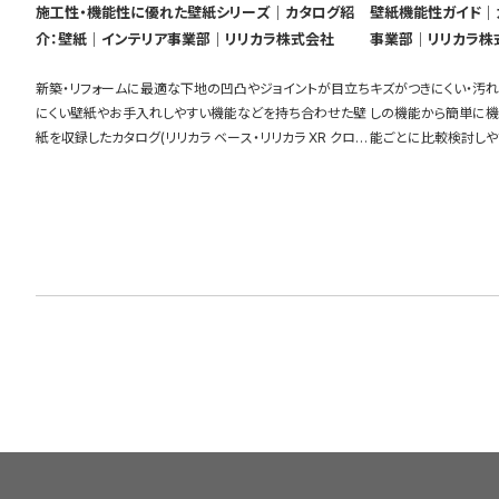
施工性・機能性に優れた壁紙シリーズ｜カタログ紹
壁紙機能性ガイド｜
介：壁紙｜インテリア事業部｜リリカラ株式会社
事業部｜リリカラ株
新築・リフォームに最適な下地の凹凸やジョイントが目立ち
キズがつきにくい・汚
にくい壁紙やお手入れしやすい機能などを持ち合わせた壁
しの機能から簡単に機
紙を収録したカタログ(リリカラ ベース・リリカラ XR クロ
能ごとに比較検討しや
ス・XBクロス)を物件別に比較して探すことができます。
充実しています。