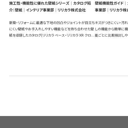
施工性・機能性に優れた壁紙シリーズ｜カタログ紹
壁紙機能性ガイド｜
介：壁紙｜インテリア事業部｜リリカラ株式会社
事業部｜リリカラ株
新築・リフォームに最適な下地の凹凸やジョイントが目立ち
キズがつきにくい・汚
にくい壁紙やお手入れしやすい機能などを持ち合わせた壁
しの機能から簡単に機
紙を収録したカタログ(リリカラ ベース・リリカラ XR クロ
能ごとに比較検討しや
ス・XBクロス)を物件別に比較して探すことができます。
充実しています。