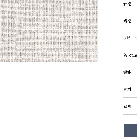
価格
規格
リピー
防火性
機能
素材
備考