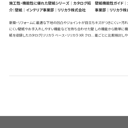
施工性・機能性に優れた壁紙シリーズ｜カタログ紹
壁紙機能性ガイド｜
介：壁紙｜インテリア事業部｜リリカラ株式会社
事業部｜リリカラ株
新築・リフォームに最適な下地の凹凸やジョイントが目立ち
キズがつきにくい・汚
にくい壁紙やお手入れしやすい機能などを持ち合わせた壁
しの機能から簡単に機
紙を収録したカタログ(リリカラ ベース・リリカラ XR クロ
能ごとに比較検討しや
ス・XBクロス)を物件別に比較して探すことができます。
充実しています。