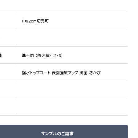
巾92cm切売可
ト
能
準不燃 （防火種別:2-3）
リピート画像
撥水トップコート 表面強度アップ 抗菌 防かび
サンプルのご請求