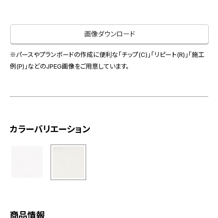
お役立ち資料
お問い合わせ（一般のお客様）
事業紹介
サンプル・カタログ請求／お問い合わせ（ビジネスのお客様）
画像ダウンロード
インテリア事業
会社情報
スペースソリューション事業
※パースやプランボードの作成に便利な「チップ(C)」「リピート(R)」「施工
オフィスソリューション事業
例(P)」などのJPEG画像をご用意しています。
会社情報
ファシリティソリューション事業
IR情報
不動産投資開発事業
採用情報
カラーバリエーション
お知らせ
プライバシーポリシー
サイトマップ
関連団体リンク集
EN
CN
商品情報