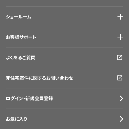
ホテル・オフィス・店舗
ノンワックス床タイル
モデルハウス
壁紙機能性ガイド
ショールーム
新築戸建・マンション
#リリカラのある暮らし
ショールーム
トップ
お客様サポート
東京ショールーム
大阪ショールーム
お客様サポート
トップ
福岡ショールーム
よくあるご質問
資料ダウンロード
横浜ショールーム
画像ダウンロード
広島ショールーム
動画一覧
仙台ショールーム
非住宅案件に関するお問い合わせ
お手入れ便利帳
札幌ショールーム
お役立ち資料
お問い合わせ（一般のお客様）
ログイン・新規会員登録
サンプル・カタログ請求／お問い合わせ（ビジネスのお客様）
お気に入り