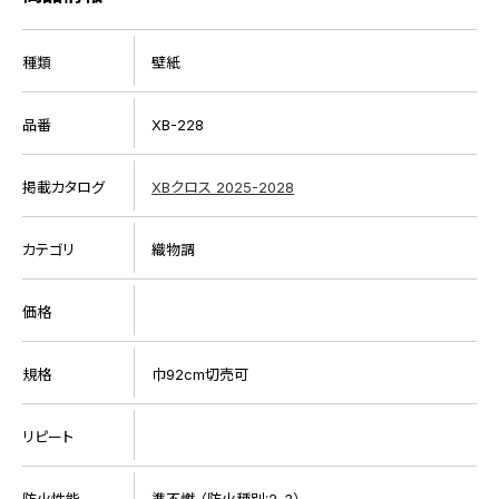
種類
壁紙
品番
XB-228
掲載カタログ
XBクロス 2025-2028
カテゴリ
織物調
価格
規格
巾92cm切売可
リピート
防火性能
準不燃 （防火種別:2-3）