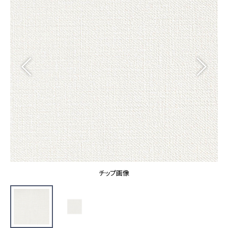
カーテン
カタログ一覧 トップ
床材
施工事例
壁紙
カーテン
ブランド・コレクション
施工事例 トップ
床材
Lilycolor Coordinate 着せ替えシミュレーション
リリカラノート
医療・福祉施設
ホテル・オフィス・店舗
サステナブル商品
モデルハウス
ノンワックス床タイル
ショールーム
新築戸建・マンション
壁紙機能性ガイド
ショールーム トップ
#リリカラのある暮らし
お客様サポート
東京ショールーム
大阪ショールーム
お客様サポート トップ
福岡ショールーム
チップ画像
よくあるご質問
資料ダウンロード
横浜ショールーム
画像ダウンロード
広島ショールーム
動画一覧
仙台ショールーム
非住宅案件に関するお問い合わせ
お手入れ便利帳
札幌ショールーム