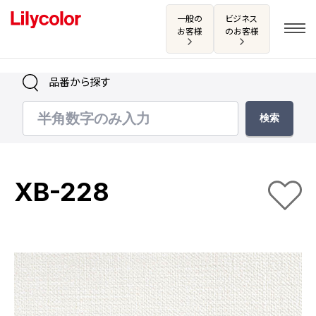
一般の
ビジネス
お客様
のお客様
品番から探す
ログイン・新規会員登録
サンプル・カタログ請求／お問い合わせ
XB-228
お気に入り
商品を探す
商品を探す トップ
カタログ一覧
壁紙