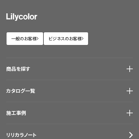
一般のお客様
ビジネスのお客様
商品を探す
商品を探す
トップ
カタログ一覧
壁紙
カーテン
カタログ一覧
トップ
床材
施工事例
壁紙
ブランド・コレクション
カーテン
Lilycolor Coordinate 着せ替えシミュレーション
施工事例
トップ
床材
デジタル・デコ インクジェットプリント
リリカラノート
医療・福祉施設
サステナブル商品