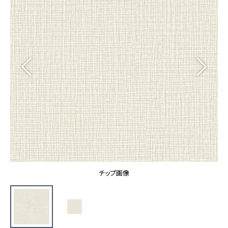
カーテン
カタログ一覧 トップ
床材
施工事例
壁紙
カーテン
ブランド・コレクション
施工事例 トップ
床材
Lilycolor Coordinate 着せ替えシミュレーション
リリカラノート
医療・福祉施設
ホテル・オフィス・店舗
サステナブル商品
モデルハウス
ノンワックス床タイル
ショールーム
新築戸建・マンション
壁紙機能性ガイド
ショールーム トップ
#リリカラのある暮らし
お客様サポート
東京ショールーム
大阪ショールーム
お客様サポート トップ
福岡ショールーム
チップ画像
よくあるご質問
資料ダウンロード
横浜ショールーム
画像ダウンロード
広島ショールーム
動画一覧
仙台ショールーム
非住宅案件に関するお問い合わせ
お手入れ便利帳
札幌ショールーム