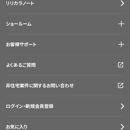
リリカラノート
医療・福祉施設
サステナブル商品
ホテル・オフィス・店舗
ノンワックス床タイル
モデルハウス
壁紙機能性ガイド
ショールーム
新築戸建・マンション
#リリカラのある暮らし
ショールーム
トップ
お客様サポート
東京ショールーム
大阪ショールーム
お客様サポート
トップ
福岡ショールーム
よくあるご質問
資料ダウンロード
横浜ショールーム
画像ダウンロード
広島ショールーム
動画一覧
仙台ショールーム
非住宅案件に関するお問い合わせ
お手入れ便利帳
札幌ショールーム
お役立ち資料
お問い合わせ（一般のお客様）
ログイン・新規会員登録
サンプル・カタログ請求／お問い合わせ（ビジネスのお客様）
お気に入り