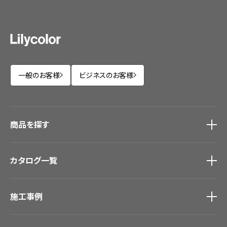
一般のお客様
ビジネスのお客様
商品を探す
商品を探す
トップ
カタログ一覧
壁紙
カーテン
カタログ一覧
トップ
床材
施工事例
壁紙
ブランド・コレクション
カーテン
Lilycolor Coordinate 着せ替えシミュレーション
施工事例
トップ
床材
デジタル・デコ インクジェットプリント