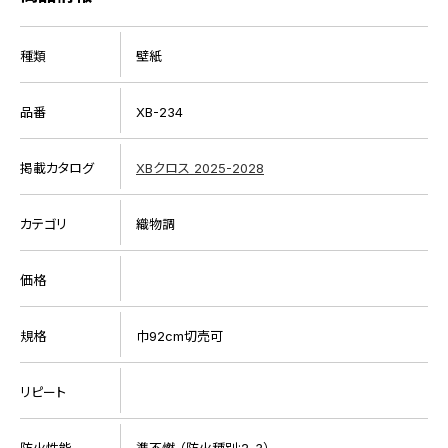
種類
壁紙
品番
XB-234
掲載カタログ
XBクロス 2025-2028
カテゴリ
織物調
価格
規格
巾92cm切売可
リピート
防火性能
準不燃 （防火種別:2-3）