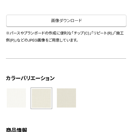
お役立ち資料
お問い合わせ（一般のお客様）
事業紹介
サンプル・カタログ請求／お問い合わせ（ビジネスのお客様）
画像ダウンロード
インテリア事業
会社情報
スペースソリューション事業
※パースやプランボードの作成に便利な「チップ(C)」「リピート(R)」「施工
オフィスソリューション事業
例(P)」などのJPEG画像をご用意しています。
会社情報
ファシリティソリューション事業
IR情報
不動産投資開発事業
採用情報
カラーバリエーション
お知らせ
プライバシーポリシー
サイトマップ
関連団体リンク集
EN
CN
商品情報