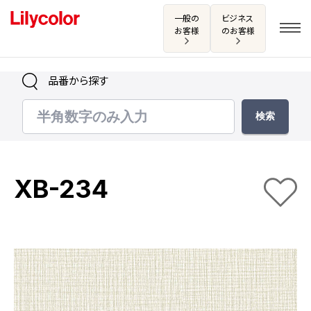
一般の
ビジネス
お客様
のお客様
品番から探す
ログイン・新規会員登録
サンプル・カタログ請求／お問い合わせ
XB-234
お気に入り
商品を探す
商品を探す トップ
カタログ一覧
壁紙