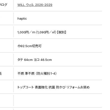
タログ
WILL ウィル 2026-2029
リ
haptic
1,000円／ｍ（1,090円／㎡）【税別】
巾92.5cm切売可
リピート画像
ト
タテ 64cm ヨコ 46.5cm
能
不燃 準不燃 （防火種別:1-4）
トップコート 表面強化 抗菌 防かび リフォームお奨め