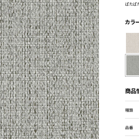
ぱたぱ
カラ
商品
種類
品番