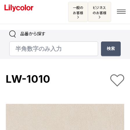
一般の
ビジネス
お客様
のお客様
品番から探す
ログイン・新規会員登録
サンプル・カタログ請求／お問い合わせ
LW-1010
お気に入り
商品を探す
商品を探す トップ
カタログ一覧
壁紙