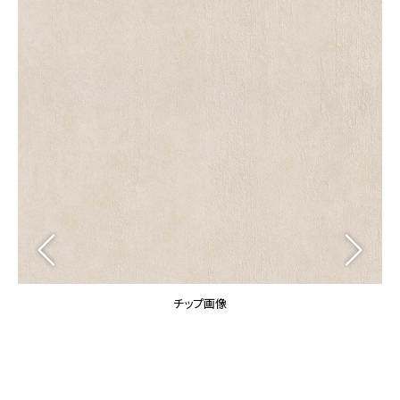
カーテン
カタログ一覧 トップ
床材
施工事例
壁紙
カーテン
ブランド・コレクション
施工事例 トップ
床材
Lilycolor Coordinate 着せ替えシミュレーション
リリカラノート
医療・福祉施設
ホテル・オフィス・店舗
サステナブル商品
モデルハウス
ノンワックス床タイル
ショールーム
新築戸建・マンション
壁紙機能性ガイド
ショールーム トップ
#リリカラのある暮らし
お客様サポート
東京ショールーム
大阪ショールーム
お客様サポート トップ
福岡ショールーム
チップ画像
よくあるご質問
資料ダウンロード
横浜ショールーム
画像ダウンロード
広島ショールーム
動画一覧
仙台ショールーム
非住宅案件に関するお問い合わせ
お手入れ便利帳
札幌ショールーム