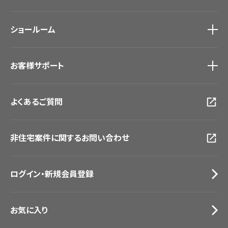
ホテル・オフィス・店舗
ノンワックス床タイル
モデルハウス
壁紙機能性ガイド
ショールーム
新築戸建・マンション
#リリカラのある暮らし
ショールーム
トップ
お客様サポート
東京ショールーム
大阪ショールーム
お客様サポート
トップ
福岡ショールーム
よくあるご質問
資料ダウンロード
横浜ショールーム
画像ダウンロード
広島ショールーム
動画一覧
仙台ショールーム
非住宅案件に関するお問い合わせ
お手入れ便利帳
札幌ショールーム
お役立ち資料
お問い合わせ（一般のお客様）
ログイン・新規会員登録
サンプル・カタログ請求／お問い合わせ（ビジネスのお客様）
お気に入り