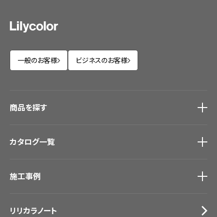
一般のお客様
ビジネスのお客様
商品を探す
商品を探す
トップ
カタログ一覧
壁紙
カーテン
カタログ一覧
トップ
床材
施工事例
壁紙
ブランド・コレクション
カーテン
Lilycolor Coordinate 着せ替えシミュレーション
施工事例
トップ
床材
デジタル・デコ インクジェットプリント
リリカラノート
医療・福祉施設
サステナブル商品