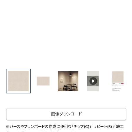
お役立ち資料
お問い合わせ（一般のお客様）
事業紹介
サンプル・カタログ請求／お問い合わせ（ビジネスのお客様）
インテリア事業
会社情報
スペースソリューション事業
オフィスソリューション事業
会社情報
ファシリティソリューション事業
IR情報
不動産投資開発事業
採用情報
お知らせ
プライバシーポリシー
サイトマップ
関連団体リンク集
画像ダウンロード
EN
CN
※パースやプランボードの作成に便利な「チップ(C)」「リピート(R)」「施工