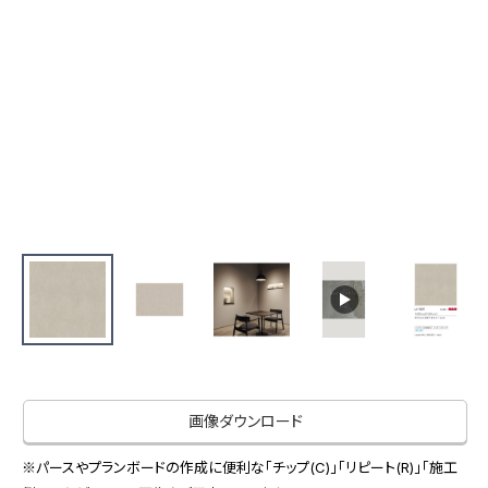
お役立ち資料
お問い合わせ（一般のお客様）
事業紹介
サンプル・カタログ請求／お問い合わせ（ビジネスのお客様）
インテリア事業
会社情報
スペースソリューション事業
オフィスソリューション事業
会社情報
ファシリティソリューション事業
IR情報
不動産投資開発事業
採用情報
お知らせ
プライバシーポリシー
サイトマップ
関連団体リンク集
画像ダウンロード
EN
CN
※パースやプランボードの作成に便利な「チップ(C)」「リピート(R)」「施工