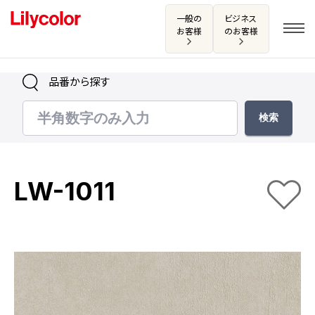
一般の
ビジネス
お客様
のお客様
品番から探す
ログイン・新規会員登録
サンプル・カタログ請求／お問い合わせ
LW-1011
お気に入り
商品を探す
商品を探す トップ
カタログ一覧
壁紙