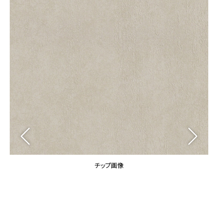
カーテン
カタログ一覧 トップ
床材
施工事例
壁紙
カーテン
ブランド・コレクション
施工事例 トップ
床材
Lilycolor Coordinate 着せ替えシミュレーション
リリカラノート
医療・福祉施設
ホテル・オフィス・店舗
サステナブル商品
モデルハウス
ノンワックス床タイル
ショールーム
新築戸建・マンション
壁紙機能性ガイド
ショールーム トップ
#リリカラのある暮らし
お客様サポート
東京ショールーム
大阪ショールーム
お客様サポート トップ
福岡ショールーム
チップ画像
よくあるご質問
資料ダウンロード
横浜ショールーム
画像ダウンロード
広島ショールーム
動画一覧
仙台ショールーム
非住宅案件に関するお問い合わせ
お手入れ便利帳
札幌ショールーム