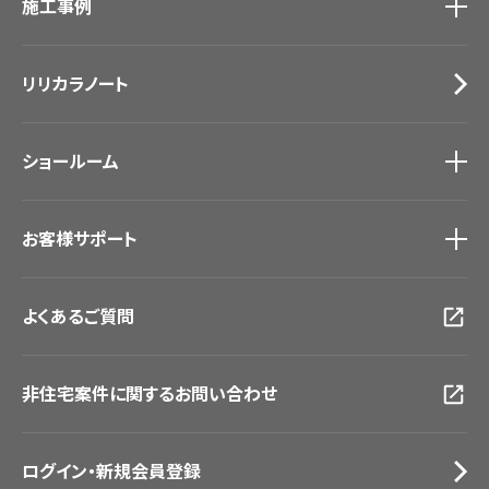
施工事例
壁紙
ブランド・コレクション
カーテン
Lilycolor Coordinate 着せ替えシミュレーション
施工事例
トップ
床材
デジタル・デコ インクジェットプリント
リリカラノート
医療・福祉施設
サステナブル商品
ホテル・オフィス・店舗
ノンワックス床タイル
モデルハウス
壁紙機能性ガイド
ショールーム
新築戸建・マンション
#リリカラのある暮らし
ショールーム
トップ
お客様サポート
東京ショールーム
大阪ショールーム
お客様サポート
トップ
福岡ショールーム
よくあるご質問
資料ダウンロード
横浜ショールーム
画像ダウンロード
広島ショールーム
動画一覧
仙台ショールーム
非住宅案件に関するお問い合わせ
お手入れ便利帳
札幌ショールーム
お役立ち資料
お問い合わせ（一般のお客様）
ログイン・新規会員登録
サンプル・カタログ請求／お問い合わせ（ビジネスのお客様）