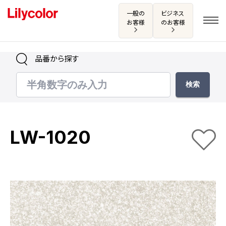
一般の
ビジネス
お客様
のお客様
品番から探す
ログイン・新規会員登録
サンプル・カタログ請求／お問い合わせ
LW-1020
お気に入り
商品を探す
商品を探す トップ
カタログ一覧
壁紙