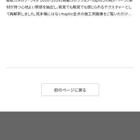
壁紙カタログ「ウィル 2026-2029」掲載コレクション「haptic」の紹介ページ。素
材が持つ心地よい質感を抽出し、視覚でも触覚でも感じられるテクスチャーとし
て再解釈しました。見本帳にはないhaptic全点の施工例画像をご覧いただけま
す。
前のページに戻る