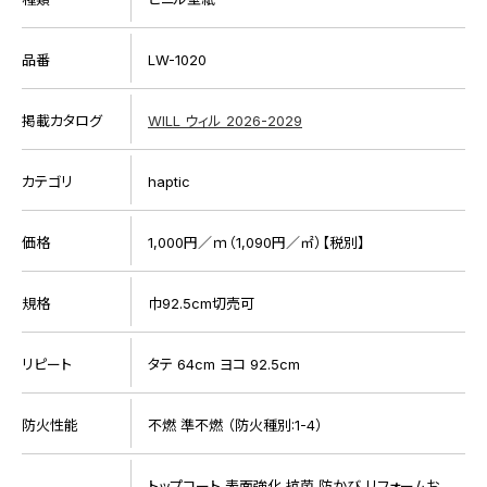
品番
LW-1020
掲載カタログ
WILL ウィル 2026-2029
カテゴリ
haptic
価格
1,000円／ｍ（1,090円／㎡）【税別】
規格
巾92.5cm切売可
リピート
タテ 64cm ヨコ 92.5cm
防火性能
不燃 準不燃 （防火種別:1-4）
トップコート 表面強化 抗菌 防かび リフォームお