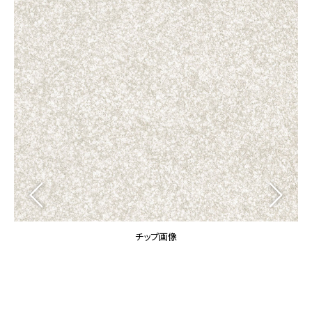
カーテン
カタログ一覧 トップ
床材
施工事例
壁紙
カーテン
ブランド・コレクション
施工事例 トップ
床材
Lilycolor Coordinate 着せ替えシミュレーション
リリカラノート
医療・福祉施設
ホテル・オフィス・店舗
サステナブル商品
モデルハウス
ノンワックス床タイル
ショールーム
新築戸建・マンション
壁紙機能性ガイド
ショールーム トップ
#リリカラのある暮らし
お客様サポート
東京ショールーム
大阪ショールーム
お客様サポート トップ
福岡ショールーム
チップ画像
よくあるご質問
資料ダウンロード
横浜ショールーム
画像ダウンロード
広島ショールーム
動画一覧
仙台ショールーム
非住宅案件に関するお問い合わせ
お手入れ便利帳
札幌ショールーム