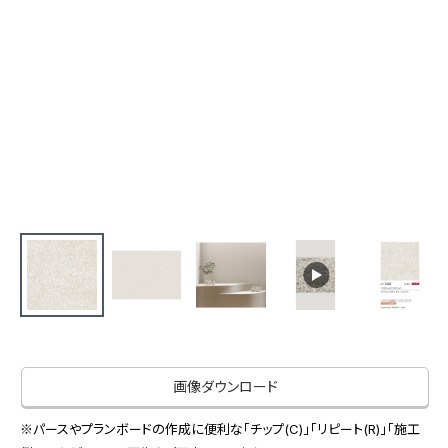
お役立ち資料
お問い合わせ（一般のお客様）
事業紹介
サンプル・カタログ請求／お問い合わせ（ビジネスのお客様）
インテリア事業
会社情報
スペースソリューション事業
オフィスソリューション事業
会社情報
ファシリティソリューション事業
IR情報
不動産投資開発事業
採用情報
お知らせ
プライバシーポリシー
サイトマップ
関連団体リンク集
画像ダウンロード
EN
CN
※パースやプランボードの作成に便利な「チップ(C)」「リピート(R)」「施工