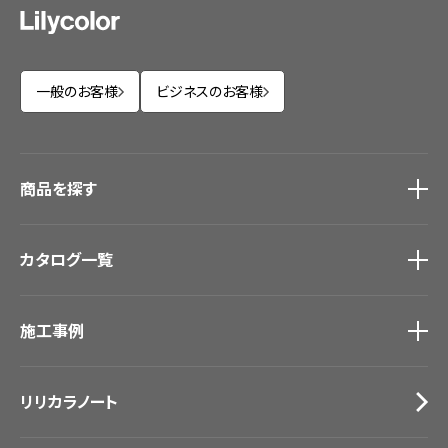
一般のお客様
ビジネスのお客様
商品を探す
商品を探す
トップ
カタログ一覧
壁紙
カーテン
カタログ一覧
トップ
床材
施工事例
壁紙
ブランド・コレクション
カーテン
Lilycolor Coordinate 着せ替えシミュレーション
施工事例
トップ
床材
デジタル・デコ インクジェットプリント
リリカラノート
医療・福祉施設
サステナブル商品
ホテル・オフィス・店舗
ノンワックス床タイル