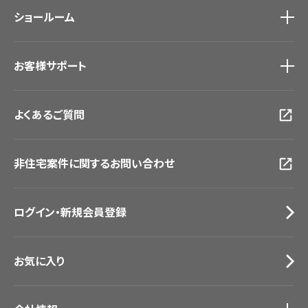
モデルハウス
壁紙機能性ガイド
ショールーム
新築戸建・マンション
#リリカラのある暮らし
ショールーム
トップ
お客様サポート
東京ショールーム
大阪ショールーム
お客様サポート
トップ
福岡ショールーム
よくあるご質問
資料ダウンロード
横浜ショールーム
画像ダウンロード
広島ショールーム
動画一覧
仙台ショールーム
非住宅案件に関するお問い合わせ
お手入れ便利帳
札幌ショールーム
お役立ち資料
お問い合わせ（一般のお客様）
ログイン・新規会員登録
サンプル・カタログ請求／お問い合わせ（ビジネスのお客様）
お気に入り