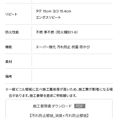
タテ 15cm ヨコ 15.4cm
リピート
エンボスリピート
防火性能
不燃 準不燃 （防火種別:1-6）
機能
スーパー強化 汚れ防止 抗菌 防かび
素材
備考
一般ビニル壁紙に比べ施工難易度が高いため、施工費が割増になる場
合があります。施工要領を是非ご参照願います。
施工要領書ダウンロード
【汚れ防止壁紙_消臭+汚れ防止壁紙】