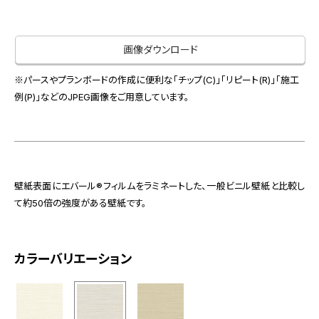
お役立ち資料
お問い合わせ（一般のお客様）
事業紹介
サンプル・カタログ請求／お問い合わせ（ビジネスのお客様）
画像ダウンロード
インテリア事業
会社情報
スペースソリューション事業
※パースやプランボードの作成に便利な「チップ(C)」「リピート(R)」「施工
オフィスソリューション事業
例(P)」などのJPEG画像をご用意しています。
会社情報
ファシリティソリューション事業
IR情報
不動産投資開発事業
採用情報
壁紙表面にエバール®フィルムをラミネートした、一般ビニル壁紙と比較し
て約50倍の強度がある壁紙です。
お知らせ
プライバシーポリシー
サイトマップ
関連団体リンク集
カラーバリエーション
EN
CN