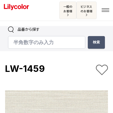
一般の
ビジネス
お客様
のお客様
品番から探す
ログイン・新規会員登録
サンプル・カタログ請求／お問い合わせ
LW-1459
お気に入り
商品を探す
商品を探す トップ
カタログ一覧
壁紙