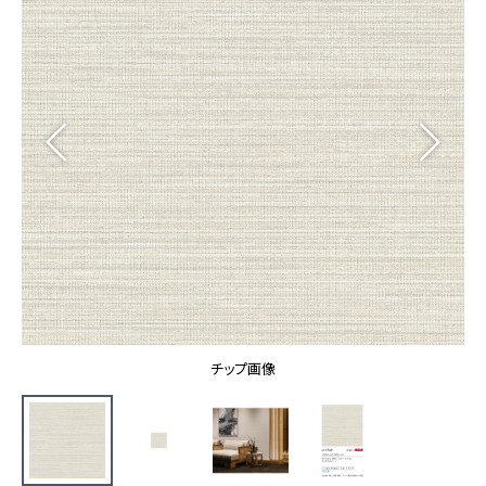
カーテン
カタログ一覧 トップ
床材
施工事例
壁紙
カーテン
ブランド・コレクション
施工事例 トップ
床材
Lilycolor Coordinate 着せ替えシミュレーション
リリカラノート
医療・福祉施設
ホテル・オフィス・店舗
サステナブル商品
モデルハウス
ノンワックス床タイル
ショールーム
新築戸建・マンション
壁紙機能性ガイド
ショールーム トップ
#リリカラのある暮らし
お客様サポート
東京ショールーム
大阪ショールーム
お客様サポート トップ
福岡ショールーム
チップ画像
よくあるご質問
資料ダウンロード
横浜ショールーム
画像ダウンロード
広島ショールーム
動画一覧
仙台ショールーム
非住宅案件に関するお問い合わせ
お手入れ便利帳
札幌ショールーム