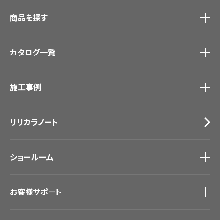
商品を探す
商品を探す
トップ
カタログ一覧
壁紙
カーテン
カタログ一覧
トップ
床材
施工事例
壁紙
ブランド・コレクション
カーテン
Lilycolor Coordinate 着せ替えシミュレーション
施工事例
トップ
床材
デジタル・デコ インクジェットプリント
リリカラノート
医療・福祉施設
サステナブル商品
ホテル・オフィス・店舗
ノンワックス床タイル
モデルハウス
壁紙機能性ガイド
ショールーム
新築戸建・マンション
#リリカラのある暮らし
ショールーム
トップ
お客様サポート
東京ショールーム
大阪ショールーム
お客様サポート
トップ
福岡ショールーム