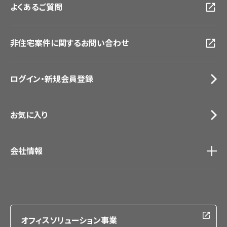
よくあるご質問
資料ダウンロード
横浜ショールーム
画像ダウンロード
広島ショールーム
動画一覧
仙台ショールーム
非住宅案件に関するお問い合わせ
お手入れ便利帳
札幌ショールーム
お役立ち資料
お問い合わせ（一般のお客様）
ログイン・新規会員登録
サンプル・カタログ請求／お問い合わせ（ビジネスのお客様）
お気に入り
会社情報
会社情報
IR情報
採用情報
オフィスソリューション事業