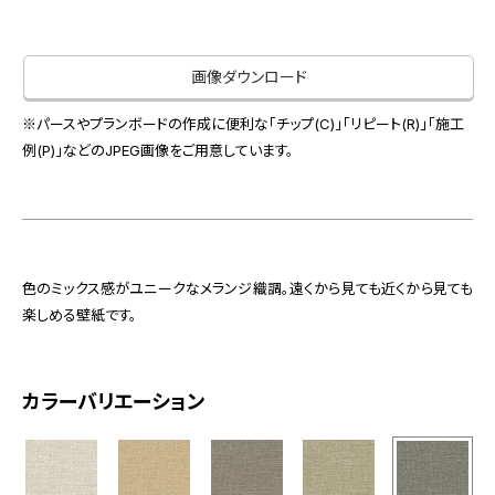
お役立ち資料
お問い合わせ（一般のお客様）
事業紹介
サンプル・カタログ請求／お問い合わせ（ビジネスのお客様）
画像ダウンロード
インテリア事業
会社情報
スペースソリューション事業
※パースやプランボードの作成に便利な「チップ(C)」「リピート(R)」「施工
オフィスソリューション事業
例(P)」などのJPEG画像をご用意しています。
会社情報
ファシリティソリューション事業
IR情報
不動産投資開発事業
採用情報
色のミックス感がユニークなメランジ織調。遠くから見ても近くから見ても
楽しめる壁紙です。
お知らせ
プライバシーポリシー
サイトマップ
関連団体リンク集
カラーバリエーション
EN
CN