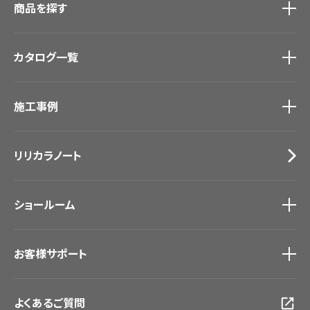
商品を探す
商品を探す
トップ
カタログ一覧
壁紙
カーテン
カタログ一覧
トップ
床材
施工事例
壁紙
ブランド・コレクション
カーテン
Lilycolor Coordinate 着せ替えシミュレーション
施工事例
トップ
床材
デジタル・デコ インクジェットプリント
リリカラノート
医療・福祉施設
サステナブル商品
ホテル・オフィス・店舗
ノンワックス床タイル
モデルハウス
壁紙機能性ガイド
ショールーム
新築戸建・マンション
#リリカラのある暮らし
ショールーム
トップ
お客様サポート
東京ショールーム
大阪ショールーム
お客様サポート
トップ
福岡ショールーム
よくあるご質問
資料ダウンロード
横浜ショールーム