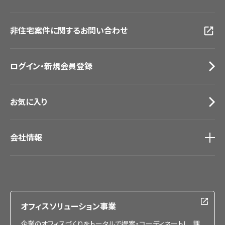
画像ダウンロード
広島ショールーム
動画一覧
仙台ショールーム
非住宅案件に関するお問い合わせ
お手入れ便利帳
札幌ショールーム
お役立ち資料
お問い合わせ（一般のお客様）
ログイン・新規会員登録
サンプル・カタログ請求／お問い合わせ（ビジネスのお客様）
お気に入り
会社情報
会社情報
IR情報
採用情報
オフィスソリューション事業
企業のオフィスづくりをトータルで提案・コーディネートし、課