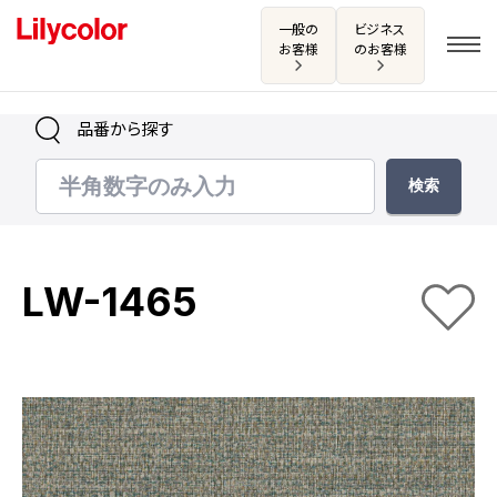
一般の
ビジネス
お客様
のお客様
品番から探す
ログイン・新規会員登録
サンプル・カタログ請求／お問い合わせ
LW-1465
お気に入り
商品を探す
商品を探す トップ
カタログ一覧
壁紙