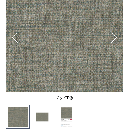
カーテン
カタログ一覧 トップ
床材
施工事例
壁紙
カーテン
ブランド・コレクション
施工事例 トップ
床材
Lilycolor Coordinate 着せ替えシミュレーション
リリカラノート
医療・福祉施設
ホテル・オフィス・店舗
サステナブル商品
モデルハウス
ノンワックス床タイル
ショールーム
新築戸建・マンション
壁紙機能性ガイド
ショールーム トップ
#リリカラのある暮らし
お客様サポート
東京ショールーム
大阪ショールーム
お客様サポート トップ
福岡ショールーム
チップ画像
よくあるご質問
資料ダウンロード
横浜ショールーム
画像ダウンロード
広島ショールーム
動画一覧
仙台ショールーム
非住宅案件に関するお問い合わせ
お手入れ便利帳
札幌ショールーム