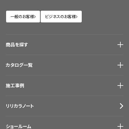
一般のお客様
ビジネスのお客様
商品を探す
商品を探す
トップ
カタログ一覧
壁紙
カーテン
カタログ一覧
トップ
床材
施工事例
壁紙
ブランド・コレクション
カーテン
Lilycolor Coordinate 着せ替えシミュレーション
施工事例
トップ
床材
デジタル・デコ インクジェットプリント
リリカラノート
医療・福祉施設
サステナブル商品
ホテル・オフィス・店舗
ノンワックス床タイル
モデルハウス
壁紙機能性ガイド
ショールーム
新築戸建・マンション