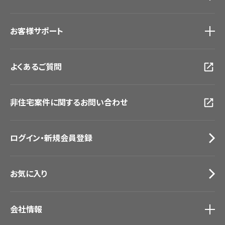
#リリカラのある暮らし
ショールーム
トップ
お客様サポート
東京ショールーム
大阪ショールーム
お客様サポート
トップ
福岡ショールーム
よくあるご質問
資料ダウンロード
横浜ショールーム
画像ダウンロード
広島ショールーム
動画一覧
仙台ショールーム
非住宅案件に関するお問い合わせ
お手入れ便利帳
札幌ショールーム
お役立ち資料
お問い合わせ（一般のお客様）
ログイン・新規会員登録
サンプル・カタログ請求／お問い合わせ（ビジネスのお客様）
お気に入り
会社情報