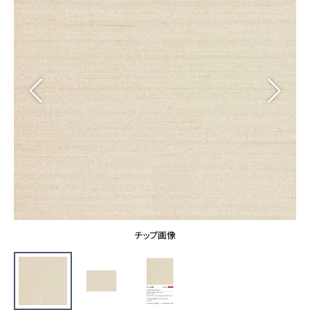
カーテン
カタログ一覧 トップ
床材
施工事例
壁紙
カーテン
ブランド・コレクション
施工事例 トップ
床材
Lilycolor Coordinate 着せ替えシミュレーション
リリカラノート
医療・福祉施設
ホテル・オフィス・店舗
サステナブル商品
モデルハウス
ノンワックス床タイル
ショールーム
新築戸建・マンション
壁紙機能性ガイド
ショールーム トップ
#リリカラのある暮らし
お客様サポート
東京ショールーム
大阪ショールーム
お客様サポート トップ
福岡ショールーム
チップ画像
よくあるご質問
資料ダウンロード
横浜ショールーム
画像ダウンロード
広島ショールーム
動画一覧
仙台ショールーム
非住宅案件に関するお問い合わせ
お手入れ便利帳
札幌ショールーム