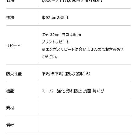
価格
1,000円／ｍ（1,090円／㎡）【税別】
規格
巾92cm切売可
タテ 32cm ヨコ 46cm
プリントリピート
リピート
※エンボスリピートは合いませんのでお含みおき
ください。
防火性能
不燃 準不燃 （防火種別:1-6）
機能
スーパー強化 汚れ防止 抗菌 防かび
素材
備考