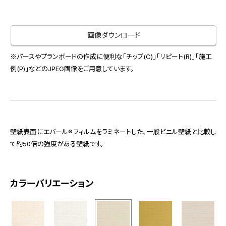
お役立ち資料
お問い合わせ（一般のお客様）
事業紹介
サンプル・カタログ請求／お問い合わせ（ビジネスのお客様）
画像ダウンロード
インテリア事業
会社情報
スペースソリューション事業
※パースやプランボードの作成に便利な「チップ(C)」「リピート(R)」「施工
オフィスソリューション事業
例(P)」などのJPEG画像をご用意しています。
会社情報
ファシリティソリューション事業
IR情報
不動産投資開発事業
採用情報
壁紙表面にエバール®フィルムをラミネートした、一般ビニル壁紙と比較し
て約50倍の強度がある壁紙です。
お知らせ
プライバシーポリシー
サイトマップ
関連団体リンク集
カラーバリエーション
EN
CN