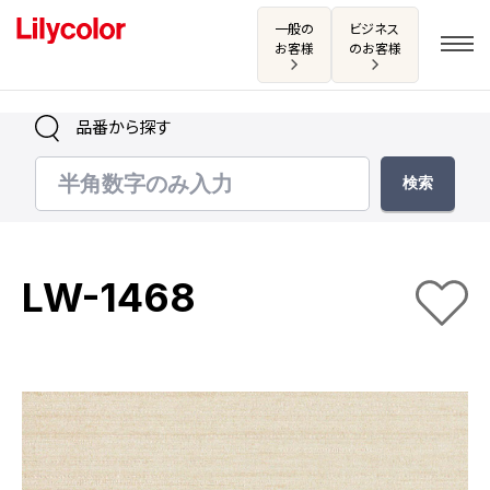
一般の
ビジネス
お客様
のお客様
品番から探す
ログイン・新規会員登録
サンプル・カタログ請求／お問い合わせ
LW-1468
お気に入り
商品を探す
商品を探す トップ
カタログ一覧
壁紙