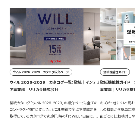
ウィル 2026-2029 カタログ紹介ページ
壁紙機能性ガイド
ウィル 2026-2029｜カタログ一覧：壁紙｜インテリ
壁紙機能性ガイド｜
ア事業部｜リリカラ株式会社
事業部｜リリカラ株
壁紙カタログ「ウィル 2026-2029」の紹介ページ。全ての
キズがつきにくい・汚
コントラクト物件に向けた、ビニル壁紙で全点不燃認定を
しの機能から簡単に機
取得しているカタログです。創刊時の「at WILL：自由に、自
能ごとに比較検討しや
分のおもうままに」 というコンセプトに立ち返りリニューア
充実しています。
ルしました。