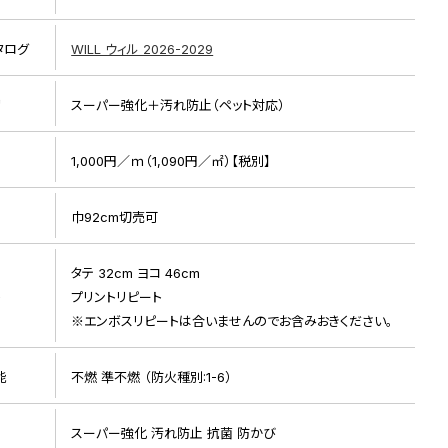
タログ
WILL ウィル 2026-2029
リ
スーパー強化＋汚れ防止（ペット対応）
1,000円／ｍ（1,090円／㎡）【税別】
巾92cm切売可
リピート画像
タテ 32cm ヨコ 46cm
ト
プリントリピート
※エンボスリピートは合いませんのでお含みおきください。
能
不燃 準不燃 （防火種別:1-6）
スーパー強化 汚れ防止 抗菌 防かび