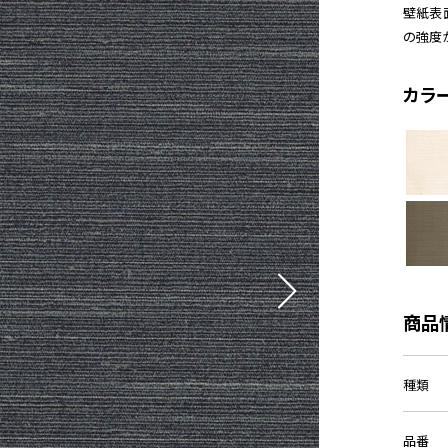
壁紙表
の強度
カラ
商品
種類
品番