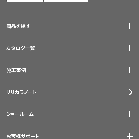
商品を探す
商品を探す
トップ
カタログ一覧
壁紙
カーテン
カタログ一覧
トップ
床材
施工事例
壁紙
ブランド・コレクション
カーテン
Lilycolor Coordinate 着せ替えシミュレーション
施工事例
トップ
床材
デジタル・デコ インクジェットプリント
リリカラノート
医療・福祉施設
サステナブル商品
ホテル・オフィス・店舗
ノンワックス床タイル
モデルハウス
壁紙機能性ガイド
ショールーム
新築戸建・マンション
#リリカラのある暮らし
ショールーム
トップ
お客様サポート
東京ショールーム