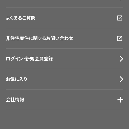
大阪ショールーム
お客様サポート
トップ
福岡ショールーム
よくあるご質問
資料ダウンロード
横浜ショールーム
画像ダウンロード
広島ショールーム
動画一覧
仙台ショールーム
非住宅案件に関するお問い合わせ
お手入れ便利帳
札幌ショールーム
お役立ち資料
お問い合わせ（一般のお客様）
ログイン・新規会員登録
サンプル・カタログ請求／お問い合わせ（ビジネスのお客様）
お気に入り
会社情報
会社情報
IR情報
採用情報