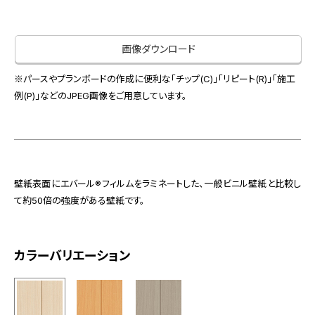
お役立ち資料
お問い合わせ（一般のお客様）
事業紹介
サンプル・カタログ請求／お問い合わせ（ビジネスのお客様）
画像ダウンロード
インテリア事業
会社情報
スペースソリューション事業
※パースやプランボードの作成に便利な「チップ(C)」「リピート(R)」「施工
オフィスソリューション事業
例(P)」などのJPEG画像をご用意しています。
会社情報
ファシリティソリューション事業
IR情報
不動産投資開発事業
採用情報
壁紙表面にエバール®フィルムをラミネートした、一般ビニル壁紙と比較し
て約50倍の強度がある壁紙です。
お知らせ
プライバシーポリシー
サイトマップ
関連団体リンク集
カラーバリエーション
EN
CN