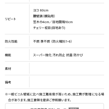
ヨコ 60cm
腰壁調（横貼用）
リピート
笠木巾4cm／目地間隔10cm
チェリー柾目(目地あり)
防火性能
不燃 準不燃 （防火種別:1-6）
機能
スーパー強化 汚れ防止 抗菌 防かび
素材
備考
一般ビニル壁紙に比べ施工難易度が高いため、施工費が割増になる場
合があります。施工要領を是非ご参照願います。