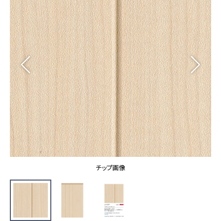
カーテン
カタログ一覧 トップ
床材
施工事例
壁紙
カーテン
ブランド・コレクション
施工事例 トップ
床材
Lilycolor Coordinate 着せ替えシミュレーション
リリカラノート
医療・福祉施設
ホテル・オフィス・店舗
サステナブル商品
モデルハウス
ノンワックス床タイル
ショールーム
新築戸建・マンション
壁紙機能性ガイド
ショールーム トップ
#リリカラのある暮らし
お客様サポート
東京ショールーム
大阪ショールーム
お客様サポート トップ
福岡ショールーム
チップ画像
よくあるご質問
資料ダウンロード
横浜ショールーム
画像ダウンロード
広島ショールーム
動画一覧
仙台ショールーム
非住宅案件に関するお問い合わせ
お手入れ便利帳
札幌ショールーム