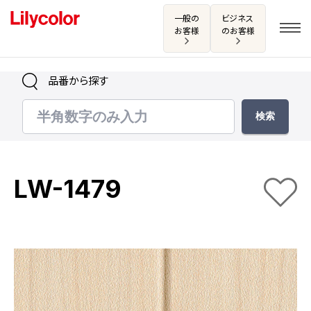
一般の
ビジネス
お客様
のお客様
品番から探す
ログイン・新規会員登録
サンプル・カタログ請求／お問い合わせ
LW-1479
お気に入り
商品を探す
商品を探す トップ
カタログ一覧
壁紙