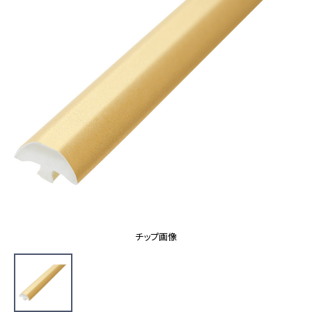
カーテン
カタログ一覧 トップ
床材
施工事例
壁紙
カーテン
ブランド・コレクション
施工事例 トップ
床材
Lilycolor Coordinate 着せ替えシミュレーション
リリカラノート
医療・福祉施設
ホテル・オフィス・店舗
サステナブル商品
モデルハウス
ノンワックス床タイル
ショールーム
新築戸建・マンション
壁紙機能性ガイド
ショールーム トップ
#リリカラのある暮らし
お客様サポート
東京ショールーム
大阪ショールーム
お客様サポート トップ
福岡ショールーム
チップ画像
よくあるご質問
資料ダウンロード
横浜ショールーム
画像ダウンロード
広島ショールーム
動画一覧
仙台ショールーム
非住宅案件に関するお問い合わせ
お手入れ便利帳
札幌ショールーム