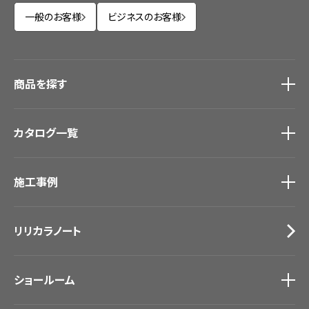
一般のお客様
ビジネスのお客様
商品を探す
商品を探す
トップ
カタログ一覧
壁紙
カーテン
カタログ一覧
トップ
床材
施工事例
壁紙
ブランド・コレクション
カーテン
Lilycolor Coordinate 着せ替えシミュレーション
施工事例
トップ
床材
デジタル・デコ インクジェットプリント
リリカラノート
医療・福祉施設
サステナブル商品
ホテル・オフィス・店舗
ノンワックス床タイル
モデルハウス
壁紙機能性ガイド
ショールーム
新築戸建・マンション
#リリカラのある暮らし