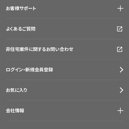
ショールーム
トップ
お客様サポート
東京ショールーム
大阪ショールーム
お客様サポート
トップ
福岡ショールーム
よくあるご質問
資料ダウンロード
横浜ショールーム
画像ダウンロード
広島ショールーム
動画一覧
仙台ショールーム
非住宅案件に関するお問い合わせ
お手入れ便利帳
札幌ショールーム
お役立ち資料
お問い合わせ（一般のお客様）
ログイン・新規会員登録
サンプル・カタログ請求／お問い合わせ（ビジネスのお客様）
お気に入り
会社情報
会社情報