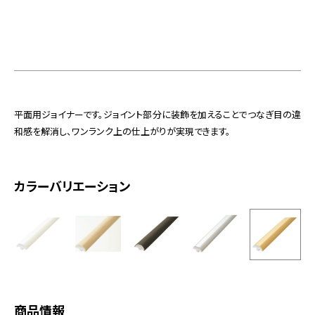
お役立ち資料
お問い合わせ（一般のお客様）
事業紹介
サンプル・カタログ請求／お問い合わせ（ビジネスのお客様）
インテリア事業
会社情報
スペースソリューション事業
オフィスソリューション事業
会社情報
ファシリティソリューション事業
平面用ジョイナーです。ジョイント部分に装飾を加えることでつなぎ目の違
IR情報
和感を解消し、ワンランク上の仕上がりが実現できます。
不動産投資開発事業
採用情報
カラーバリエーション
お知らせ
プライバシーポリシー
サイトマップ
関連団体リンク集
EN
CN
商品情報