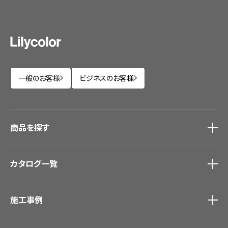
一般のお客様
ビジネスのお客様
商品を探す
商品を探す
トップ
カタログ一覧
壁紙
カーテン
カタログ一覧
トップ
床材
施工事例
壁紙
ブランド・コレクション
カーテン
Lilycolor Coordinate 着せ替えシミュレーション
施工事例
トップ
床材
デジタル・デコ インクジェットプリント