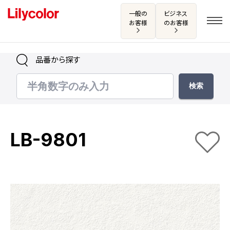
一般の
ビジネス
お客様
のお客様
品番から探す
ログイン・新規会員登録
サンプル・カタログ請求／お問い合わせ
LB-9801
お気に入り
商品を探す
商品を探す トップ
カタログ一覧
壁紙