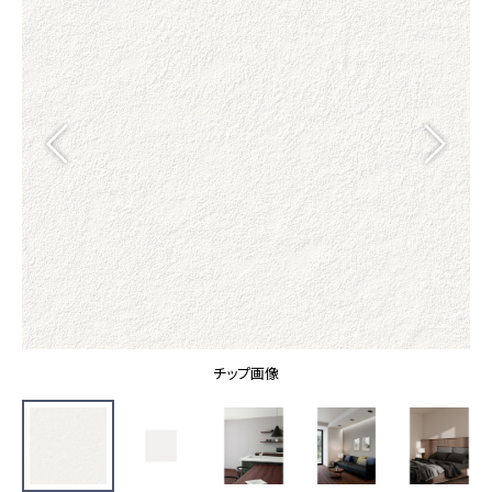
カーテン
カタログ一覧 トップ
床材
施工事例
壁紙
カーテン
ブランド・コレクション
施工事例 トップ
床材
Lilycolor Coordinate 着せ替えシミュレーション
リリカラノート
医療・福祉施設
ホテル・オフィス・店舗
サステナブル商品
モデルハウス
ノンワックス床タイル
ショールーム
新築戸建・マンション
壁紙機能性ガイド
ショールーム トップ
#リリカラのある暮らし
お客様サポート
東京ショールーム
大阪ショールーム
お客様サポート トップ
福岡ショールーム
チップ画像
よくあるご質問
資料ダウンロード
横浜ショールーム
画像ダウンロード
広島ショールーム
動画一覧
仙台ショールーム
非住宅案件に関するお問い合わせ
お手入れ便利帳
札幌ショールーム