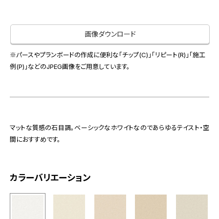
お役立ち資料
お問い合わせ（一般のお客様）
事業紹介
サンプル・カタログ請求／お問い合わせ（ビジネスのお客様）
画像ダウンロード
インテリア事業
会社情報
スペースソリューション事業
※パースやプランボードの作成に便利な「チップ(C)」「リピート(R)」「施工
オフィスソリューション事業
例(P)」などのJPEG画像をご用意しています。
会社情報
ファシリティソリューション事業
IR情報
不動産投資開発事業
採用情報
マットな質感の石目調。ベーシックなホワイトなのであらゆるテイスト・空
間におすすめです。
お知らせ
プライバシーポリシー
サイトマップ
関連団体リンク集
カラーバリエーション
EN
CN