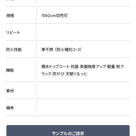
規格
巾92cm切売可
リピート
防火性能
準不燃 （防火種別:2-3）
撥水トップコート 抗菌 表面強度アップ 軽量 耐ク
機能
ラック 防かび 天壁ぐるっと
素材
備考
サンプルのご請求