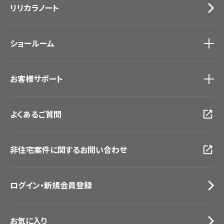
リリカラノート
医療・福祉施設
サステナブル商品
ホテル・オフィス・店舗
ノンワックス床タイル
モデルハウス
壁紙機能性ガイド
ショールーム
新築戸建・マンション
#リリカラのある暮らし
ショールーム
トップ
お客様サポート
東京ショールーム
大阪ショールーム
お客様サポート
トップ
福岡ショールーム
よくあるご質問
資料ダウンロード
横浜ショールーム
画像ダウンロード
広島ショールーム
動画一覧
仙台ショールーム
非住宅案件に関するお問い合わせ
お手入れ便利帳
札幌ショールーム
お役立ち資料
お問い合わせ（一般のお客様）
ログイン・新規会員登録
サンプル・カタログ請求／お問い合わせ（ビジネスのお客様）
お気に入り