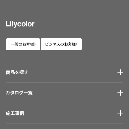
一般のお客様
ビジネスのお客様
商品を探す
商品を探す
トップ
カタログ一覧
壁紙
カーテン
カタログ一覧
トップ
床材
施工事例
壁紙
ブランド・コレクション
カーテン
Lilycolor Coordinate 着せ替えシミュレーション
施工事例
トップ
床材
デジタル・デコ インクジェットプリント