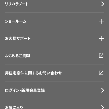
リリカラノート
医療・福祉施設
サステナブル商品
ホテル・オフィス・店舗
ノンワックス床タイル
モデルハウス
壁紙機能性ガイド
ショールーム
新築戸建・マンション
#リリカラのある暮らし
ショールーム
トップ
お客様サポート
東京ショールーム
大阪ショールーム
お客様サポート
トップ
福岡ショールーム
よくあるご質問
資料ダウンロード
横浜ショールーム
画像ダウンロード
広島ショールーム
動画一覧
仙台ショールーム
非住宅案件に関するお問い合わせ
お手入れ便利帳
札幌ショールーム
お役立ち資料
お問い合わせ（一般のお客様）
ログイン・新規会員登録
サンプル・カタログ請求／お問い合わせ（ビジネスのお客様）
お気に入り