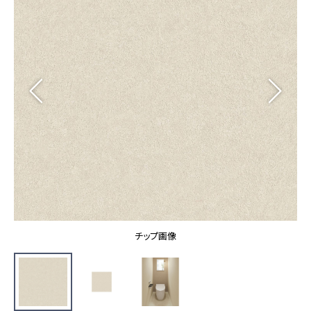
カーテン
カタログ一覧 トップ
床材
施工事例
壁紙
カーテン
ブランド・コレクション
施工事例 トップ
床材
Lilycolor Coordinate 着せ替えシミュレーション
リリカラノート
医療・福祉施設
ホテル・オフィス・店舗
サステナブル商品
モデルハウス
ノンワックス床タイル
ショールーム
新築戸建・マンション
壁紙機能性ガイド
ショールーム トップ
#リリカラのある暮らし
お客様サポート
東京ショールーム
大阪ショールーム
お客様サポート トップ
福岡ショールーム
チップ画像
よくあるご質問
資料ダウンロード
横浜ショールーム
画像ダウンロード
広島ショールーム
動画一覧
仙台ショールーム
非住宅案件に関するお問い合わせ
お手入れ便利帳
札幌ショールーム