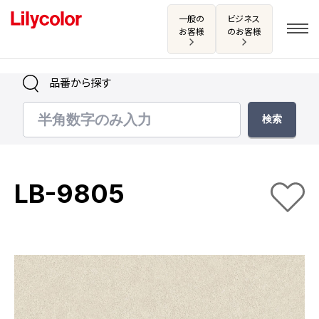
一般の
ビジネス
お客様
のお客様
品番から探す
ログイン・新規会員登録
サンプル・カタログ請求／お問い合わせ
LB-9805
お気に入り
商品を探す
商品を探す トップ
カタログ一覧
壁紙