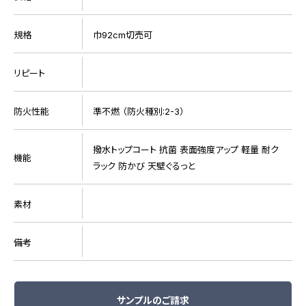
規格
巾92cm切売可
リピート
防火性能
準不燃 （防火種別:2-3）
撥水トップコート 抗菌 表面強度アップ 軽量 耐ク
機能
ラック 防かび 天壁ぐるっと
素材
備考
サンプルのご請求