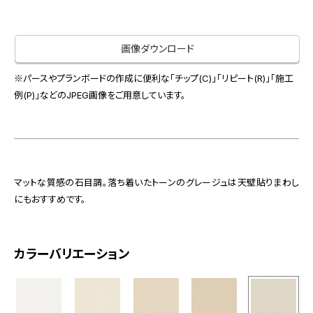
お役立ち資料
お問い合わせ（一般のお客様）
事業紹介
サンプル・カタログ請求／お問い合わせ（ビジネスのお客様）
画像ダウンロード
インテリア事業
会社情報
スペースソリューション事業
※パースやプランボードの作成に便利な「チップ(C)」「リピート(R)」「施工
オフィスソリューション事業
例(P)」などのJPEG画像をご用意しています。
会社情報
ファシリティソリューション事業
IR情報
不動産投資開発事業
採用情報
マットな質感の石目調。落ち着いたトーンのグレージュは天壁貼りまわし
にもおすすめです。
お知らせ
プライバシーポリシー
サイトマップ
関連団体リンク集
カラーバリエーション
EN
CN