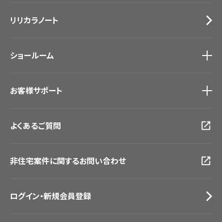
施工事例
トップ
床材
デジタル・デコ インクジェットプリント
リリカラノート
医療・福祉施設
サステナブル商品
ホテル・オフィス・店舗
ノンワックス床タイル
モデルハウス
壁紙機能性ガイド
ショールーム
新築戸建・マンション
#リリカラのある暮らし
ショールーム
トップ
お客様サポート
東京ショールーム
大阪ショールーム
お客様サポート
トップ
福岡ショールーム
よくあるご質問
資料ダウンロード
横浜ショールーム
画像ダウンロード
広島ショールーム
動画一覧
仙台ショールーム
非住宅案件に関するお問い合わせ
お手入れ便利帳
札幌ショールーム
お役立ち資料
お問い合わせ（一般のお客様）
ログイン・新規会員登録
サンプル・カタログ請求／お問い合わせ（ビジネスのお客様）