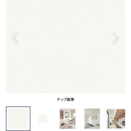
カーテン
カタログ一覧 トップ
床材
施工事例
壁紙
カーテン
ブランド・コレクション
施工事例 トップ
床材
Lilycolor Coordinate 着せ替えシミュレーション
リリカラノート
医療・福祉施設
ホテル・オフィス・店舗
サステナブル商品
モデルハウス
ノンワックス床タイル
ショールーム
新築戸建・マンション
壁紙機能性ガイド
ショールーム トップ
#リリカラのある暮らし
お客様サポート
東京ショールーム
大阪ショールーム
お客様サポート トップ
福岡ショールーム
チップ画像
よくあるご質問
資料ダウンロード
横浜ショールーム
画像ダウンロード
広島ショールーム
動画一覧
仙台ショールーム
非住宅案件に関するお問い合わせ
お手入れ便利帳
札幌ショールーム