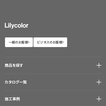
一般のお客様
ビジネスのお客様
商品を探す
商品を探す
トップ
カタログ一覧
壁紙
カーテン
カタログ一覧
トップ
床材
施工事例
壁紙
ブランド・コレクション
カーテン
Lilycolor Coordinate 着せ替えシミュレーション