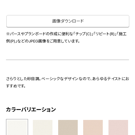
お役立ち資料
お問い合わせ（一般のお客様）
事業紹介
サンプル・カタログ請求／お問い合わせ（ビジネスのお客様）
画像ダウンロード
インテリア事業
会社情報
スペースソリューション事業
※パースやプランボードの作成に便利な「チップ(C)」「リピート(R)」「施工
オフィスソリューション事業
例(P)」などのJPEG画像をご用意しています。
会社情報
ファシリティソリューション事業
IR情報
不動産投資開発事業
採用情報
さらりとした砂目調。ベーシックなデザインなので、あらゆるテイストにお
すすめです。
お知らせ
プライバシーポリシー
サイトマップ
関連団体リンク集
カラーバリエーション
EN
CN