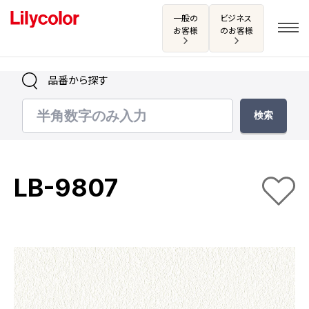
一般の
ビジネス
お客様
のお客様
品番から探す
ログイン・新規会員登録
サンプル・カタログ請求／お問い合わせ
LB-9807
お気に入り
商品を探す
商品を探す トップ
カタログ一覧
壁紙