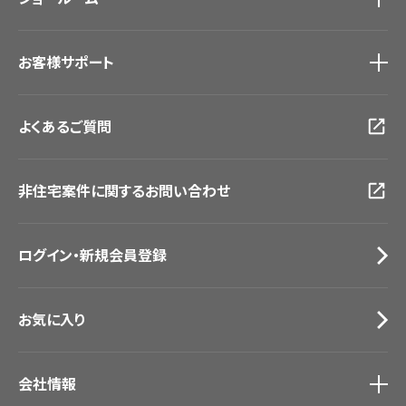
#リリカラのある暮らし
ショールーム
トップ
お客様サポート
東京ショールーム
大阪ショールーム
お客様サポート
トップ
福岡ショールーム
よくあるご質問
資料ダウンロード
横浜ショールーム
画像ダウンロード
広島ショールーム
動画一覧
仙台ショールーム
非住宅案件に関するお問い合わせ
お手入れ便利帳
札幌ショールーム
お役立ち資料
お問い合わせ（一般のお客様）
ログイン・新規会員登録
サンプル・カタログ請求／お問い合わせ（ビジネスのお客様）
お気に入り
会社情報