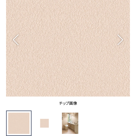
カーテン
カタログ一覧 トップ
床材
施工事例
壁紙
カーテン
ブランド・コレクション
施工事例 トップ
床材
Lilycolor Coordinate 着せ替えシミュレーション
リリカラノート
医療・福祉施設
ホテル・オフィス・店舗
サステナブル商品
モデルハウス
ノンワックス床タイル
ショールーム
新築戸建・マンション
壁紙機能性ガイド
ショールーム トップ
#リリカラのある暮らし
お客様サポート
東京ショールーム
大阪ショールーム
お客様サポート トップ
福岡ショールーム
チップ画像
よくあるご質問
資料ダウンロード
横浜ショールーム
画像ダウンロード
広島ショールーム
動画一覧
仙台ショールーム
非住宅案件に関するお問い合わせ
お手入れ便利帳
札幌ショールーム