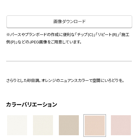
お役立ち資料
お問い合わせ（一般のお客様）
事業紹介
サンプル・カタログ請求／お問い合わせ（ビジネスのお客様）
画像ダウンロード
インテリア事業
会社情報
スペースソリューション事業
※パースやプランボードの作成に便利な「チップ(C)」「リピート(R)」「施工
オフィスソリューション事業
例(P)」などのJPEG画像をご用意しています。
会社情報
ファシリティソリューション事業
IR情報
不動産投資開発事業
採用情報
さらりとした砂目調。オレンジのニュアンスカラーで空間にいろどりを。
お知らせ
プライバシーポリシー
サイトマップ
関連団体リンク集
カラーバリエーション
EN
CN