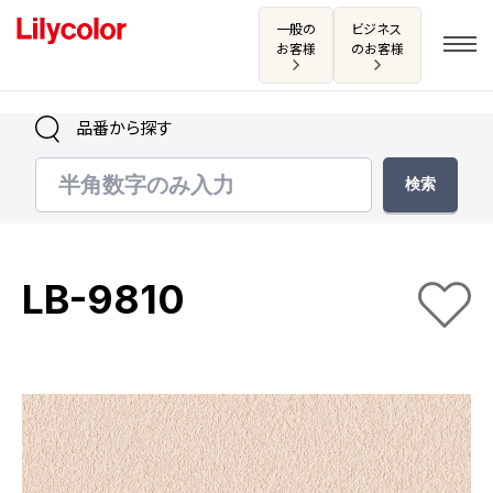
一般の
ビジネス
お客様
のお客様
品番から探す
ログイン・新規会員登録
サンプル・カタログ請求／お問い合わせ
LB-9810
お気に入り
商品を探す
商品を探す トップ
カタログ一覧
壁紙