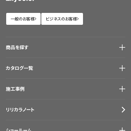
一般のお客様
ビジネスのお客様
商品を探す
商品を探す
トップ
カタログ一覧
壁紙
カーテン
カタログ一覧
トップ
床材
施工事例
壁紙
ブランド・コレクション
カーテン
Lilycolor Coordinate 着せ替えシミュレーション
施工事例
トップ
床材
デジタル・デコ インクジェットプリント
リリカラノート
医療・福祉施設
サステナブル商品
ホテル・オフィス・店舗
ノンワックス床タイル
モデルハウス
壁紙機能性ガイド
ショールーム
新築戸建・マンション