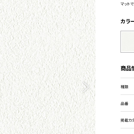
マット
カラ
商品
種類
品番
掲載カ