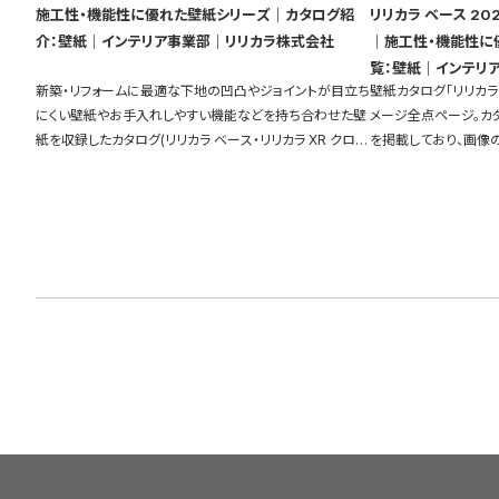
施工性・機能性に優れた壁紙シリーズ｜カタログ紹
リリカラ ベース 20
介：壁紙｜インテリア事業部｜リリカラ株式会社
｜施工性・機能性に
覧：壁紙｜インテリ
新築・リフォームに最適な下地の凹凸やジョイントが目立ち
壁紙カタログ「リリカラ 
にくい壁紙やお手入れしやすい機能などを持ち合わせた壁
メージ全点ページ。カ
紙を収録したカタログ(リリカラ ベース・リリカラ XR クロ
を掲載しており、画像
ス・XBクロス)を物件別に比較して探すことができます。