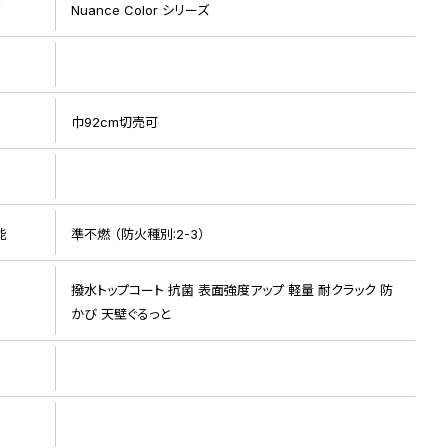
リ
Nuance Color シリーズ
巾92cm切売可
ト
リピート画像 1
能
準不燃 （防火種別:2-3）
撥水トップコート 抗菌 表面強度アップ 軽量 耐クラック 防
かび 天壁ぐるっと