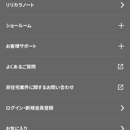
リリカラノート
医療・福祉施設
サステナブル商品
ホテル・オフィス・店舗
ノンワックス床タイル
モデルハウス
壁紙機能性ガイド
ショールーム
新築戸建・マンション
#リリカラのある暮らし
ショールーム
トップ
お客様サポート
東京ショールーム
大阪ショールーム
お客様サポート
トップ
福岡ショールーム
よくあるご質問
資料ダウンロード
横浜ショールーム
画像ダウンロード
広島ショールーム
動画一覧
仙台ショールーム
非住宅案件に関するお問い合わせ
お手入れ便利帳
札幌ショールーム
お役立ち資料
お問い合わせ（一般のお客様）
ログイン・新規会員登録
サンプル・カタログ請求／お問い合わせ（ビジネスのお客様）
お気に入り