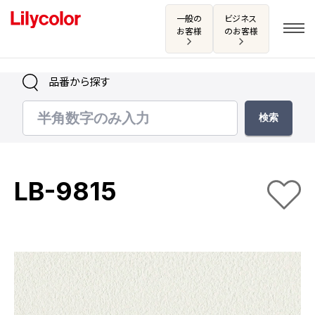
一般の
ビジネス
お客様
のお客様
品番から探す
ログイン・新規会員登録
サンプル・カタログ請求／お問い合わせ
LB-9815
お気に入り
商品を探す
商品を探す トップ
カタログ一覧
壁紙