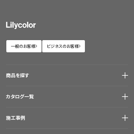
一般のお客様
ビジネスのお客様
商品を探す
商品を探す
トップ
カタログ一覧
壁紙
カーテン
カタログ一覧
トップ
床材
施工事例
壁紙
ブランド・コレクション
カーテン
Lilycolor Coordinate 着せ替えシミュレーション
施工事例
トップ
床材
デジタル・デコ インクジェットプリント