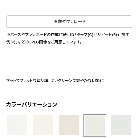
お役立ち資料
お問い合わせ（一般のお客様）
事業紹介
サンプル・カタログ請求／お問い合わせ（ビジネスのお客様）
画像ダウンロード
インテリア事業
会社情報
スペースソリューション事業
※パースやプランボードの作成に便利な「チップ(C)」「リピート(R)」「施工
オフィスソリューション事業
例(P)」などのJPEG画像をご用意しています。
会社情報
ファシリティソリューション事業
IR情報
不動産投資開発事業
採用情報
マットでフラットな塗り調。淡いグリーンで爽やかな印象に。
お知らせ
プライバシーポリシー
サイトマップ
関連団体リンク集
カラーバリエーション
EN
CN