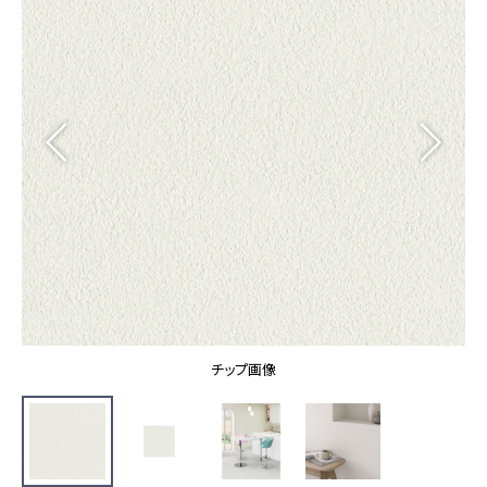
カーテン
カタログ一覧 トップ
床材
施工事例
壁紙
カーテン
ブランド・コレクション
施工事例 トップ
床材
Lilycolor Coordinate 着せ替えシミュレーション
リリカラノート
医療・福祉施設
ホテル・オフィス・店舗
サステナブル商品
モデルハウス
ノンワックス床タイル
ショールーム
新築戸建・マンション
壁紙機能性ガイド
ショールーム トップ
#リリカラのある暮らし
お客様サポート
東京ショールーム
大阪ショールーム
お客様サポート トップ
福岡ショールーム
チップ画像
よくあるご質問
資料ダウンロード
横浜ショールーム
画像ダウンロード
広島ショールーム
動画一覧
仙台ショールーム
非住宅案件に関するお問い合わせ
お手入れ便利帳
札幌ショールーム