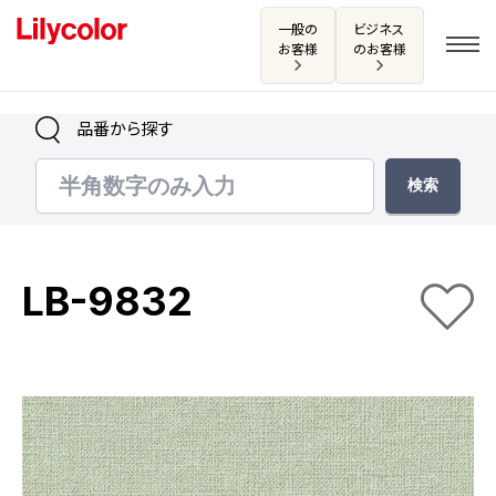
一般の
ビジネス
お客様
のお客様
品番から探す
ログイン・新規会員登録
サンプル・カタログ請求／お問い合わせ
LB-9832
お気に入り
商品を探す
商品を探す トップ
カタログ一覧
壁紙