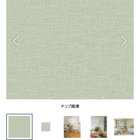
カーテン
カタログ一覧 トップ
床材
施工事例
壁紙
カーテン
ブランド・コレクション
施工事例 トップ
床材
Lilycolor Coordinate 着せ替えシミュレーション
リリカラノート
医療・福祉施設
ホテル・オフィス・店舗
サステナブル商品
モデルハウス
ノンワックス床タイル
ショールーム
新築戸建・マンション
壁紙機能性ガイド
ショールーム トップ
#リリカラのある暮らし
お客様サポート
東京ショールーム
大阪ショールーム
お客様サポート トップ
福岡ショールーム
チップ画像
よくあるご質問
資料ダウンロード
横浜ショールーム
画像ダウンロード
広島ショールーム
動画一覧
仙台ショールーム
非住宅案件に関するお問い合わせ
お手入れ便利帳
札幌ショールーム