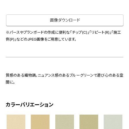
お役立ち資料
お問い合わせ（一般のお客様）
事業紹介
サンプル・カタログ請求／お問い合わせ（ビジネスのお客様）
画像ダウンロード
インテリア事業
会社情報
スペースソリューション事業
※パースやプランボードの作成に便利な「チップ(C)」「リピート(R)」「施工
オフィスソリューション事業
例(P)」などのJPEG画像をご用意しています。
会社情報
ファシリティソリューション事業
IR情報
不動産投資開発事業
採用情報
質感のある織物調。ニュアンス感のあるブルーグリーンで遊び心のある空
間に。
お知らせ
プライバシーポリシー
サイトマップ
関連団体リンク集
カラーバリエーション
EN
CN