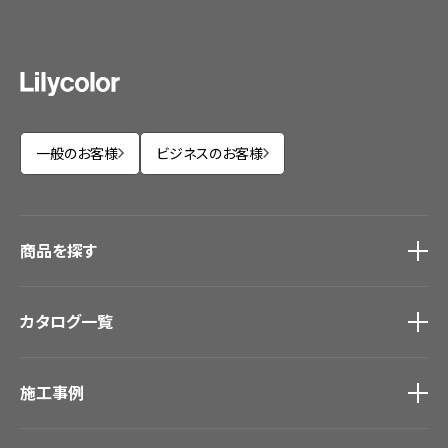
一般のお客様
ビジネスのお客様
商品を探す
商品を探す
トップ
カタログ一覧
壁紙
カーテン
カタログ一覧
トップ
床材
施工事例
壁紙
ブランド・コレクション
カーテン
Lilycolor Coordinate 着せ替えシミュレーション
施工事例
トップ
床材
デジタル・デコ インクジェットプリント