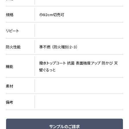
規格
巾92cm切売可
リピート
防火性能
準不燃 （防火種別:2-3）
撥水トップコート 抗菌 表面強度アップ 防かび 天
機能
壁ぐるっと
素材
備考
サンプルのご請求