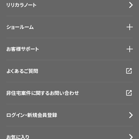
リリカラノート
医療・福祉施設
サステナブル商品
ホテル・オフィス・店舗
ノンワックス床タイル
モデルハウス
壁紙機能性ガイド
ショールーム
新築戸建・マンション
#リリカラのある暮らし
ショールーム
トップ
お客様サポート
東京ショールーム
大阪ショールーム
お客様サポート
トップ
福岡ショールーム
よくあるご質問
資料ダウンロード
横浜ショールーム
画像ダウンロード
広島ショールーム
動画一覧
仙台ショールーム
非住宅案件に関するお問い合わせ
お手入れ便利帳
札幌ショールーム
お役立ち資料
お問い合わせ（一般のお客様）
ログイン・新規会員登録
サンプル・カタログ請求／お問い合わせ（ビジネスのお客様）
お気に入り