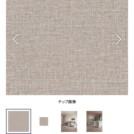
カーテン
カタログ一覧 トップ
床材
施工事例
壁紙
カーテン
ブランド・コレクション
施工事例 トップ
床材
Lilycolor Coordinate 着せ替えシミュレーション
リリカラノート
医療・福祉施設
ホテル・オフィス・店舗
サステナブル商品
モデルハウス
ノンワックス床タイル
ショールーム
新築戸建・マンション
壁紙機能性ガイド
ショールーム トップ
#リリカラのある暮らし
お客様サポート
東京ショールーム
大阪ショールーム
お客様サポート トップ
福岡ショールーム
チップ画像
よくあるご質問
資料ダウンロード
横浜ショールーム
画像ダウンロード
広島ショールーム
動画一覧
仙台ショールーム
非住宅案件に関するお問い合わせ
お手入れ便利帳
札幌ショールーム