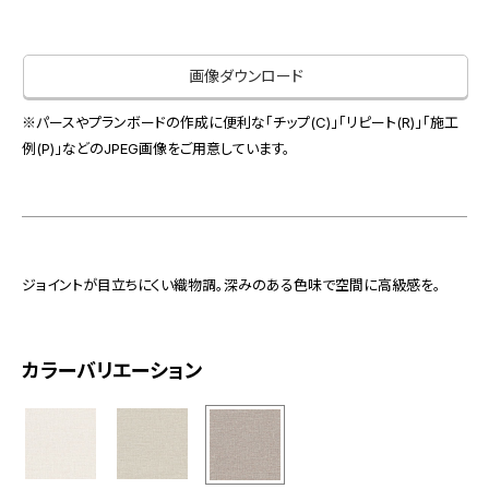
お役立ち資料
お問い合わせ（一般のお客様）
事業紹介
サンプル・カタログ請求／お問い合わせ（ビジネスのお客様）
画像ダウンロード
インテリア事業
会社情報
スペースソリューション事業
※パースやプランボードの作成に便利な「チップ(C)」「リピート(R)」「施工
オフィスソリューション事業
例(P)」などのJPEG画像をご用意しています。
会社情報
ファシリティソリューション事業
IR情報
不動産投資開発事業
採用情報
ジョイントが目立ちにくい織物調。深みのある色味で空間に高級感を。
お知らせ
プライバシーポリシー
サイトマップ
関連団体リンク集
カラーバリエーション
EN
CN