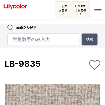
一般の
ビジネス
お客様
のお客様
品番から探す
ログイン・新規会員登録
サンプル・カタログ請求／お問い合わせ
LB-9835
お気に入り
商品を探す
商品を探す トップ
カタログ一覧
壁紙