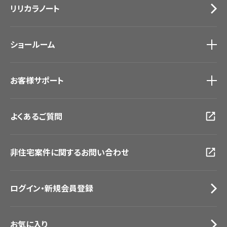
リリカラノート
医療・福祉施設
サステナブル商品
ホテル・オフィス・店舗
ノンワックス床タイル
モデルハウス
壁紙機能性ガイド
ショールーム
新築戸建・マンション
#リリカラのある暮らし
ショールーム
トップ
お客様サポート
東京ショールーム
大阪ショールーム
お客様サポート
トップ
福岡ショールーム
よくあるご質問
資料ダウンロード
横浜ショールーム
画像ダウンロード
広島ショールーム
動画一覧
仙台ショールーム
非住宅案件に関するお問い合わせ
お手入れ便利帳
札幌ショールーム
お役立ち資料
お問い合わせ（一般のお客様）
ログイン・新規会員登録
サンプル・カタログ請求／お問い合わせ（ビジネスのお客様）
お気に入り