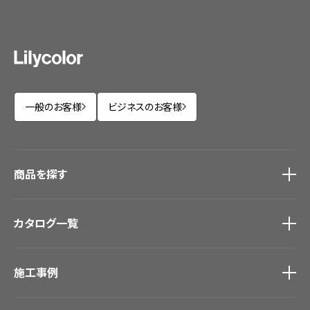
一般のお客様
ビジネスのお客様
商品を探す
商品を探す
トップ
カタログ一覧
壁紙
カーテン
カタログ一覧
トップ
床材
施工事例
壁紙
ブランド・コレクション
カーテン
Lilycolor Coordinate 着せ替えシミュレーション
施工事例
トップ
床材
デジタル・デコ インクジェットプリント