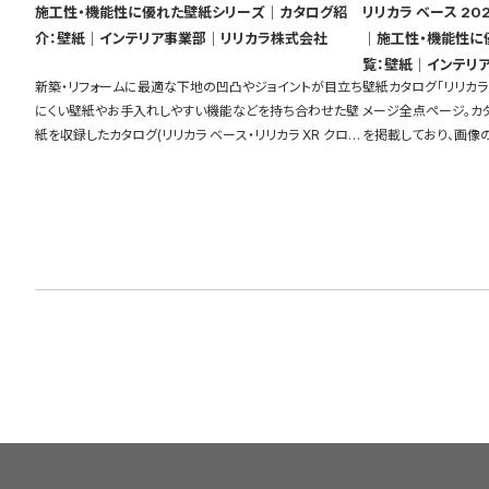
施工性・機能性に優れた壁紙シリーズ｜カタログ紹
リリカラ ベース 20
介：壁紙｜インテリア事業部｜リリカラ株式会社
｜施工性・機能性に
覧：壁紙｜インテリ
新築・リフォームに最適な下地の凹凸やジョイントが目立ち
壁紙カタログ「リリカラ 
にくい壁紙やお手入れしやすい機能などを持ち合わせた壁
メージ全点ページ。カ
紙を収録したカタログ(リリカラ ベース・リリカラ XR クロ
を掲載しており、画像
ス・XBクロス)を物件別に比較して探すことができます。