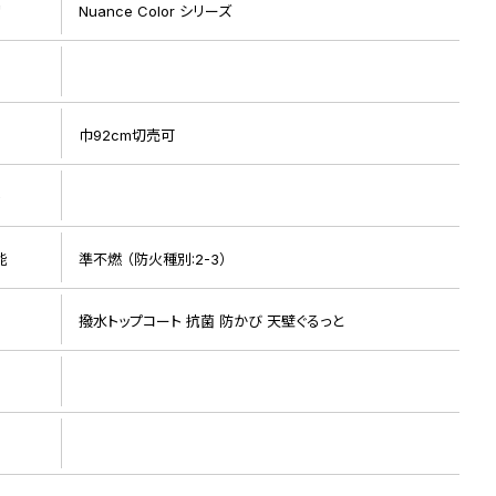
リ
Nuance Color シリーズ
巾92cm切売可
ト
リピート画像 1
能
準不燃 （防火種別:2-3）
撥水トップコート 抗菌 防かび 天壁ぐるっと