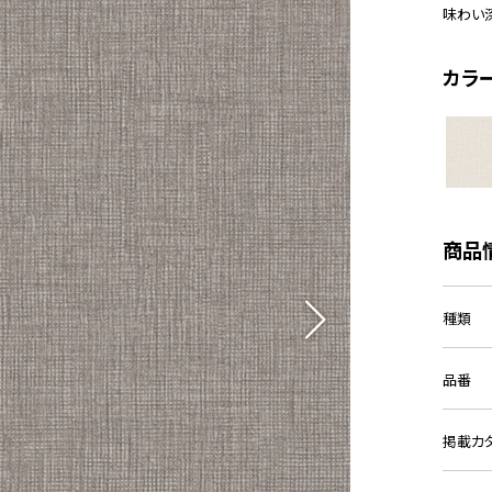
味わい
カラ
商品
種類
品番
掲載カ