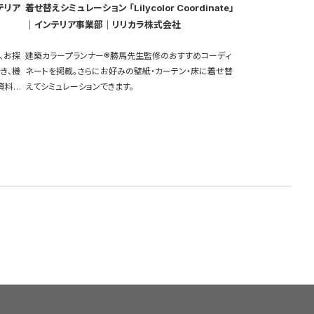
テリア
着せ替えシミュレーション 「Lilycolor Coordinate」
｜インテリア事業部｜リリカラ株式会社
、お探
建築カラープランナー®勝馬先生監修のおすすめコーディ
き、機
ネートを掲載。さらにお好みの壁紙・カーテン・床に着せ替
資料も
えてシミュレーションできます。