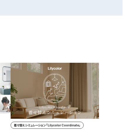
着せ替えシミュレーション 「Lilycolor Coordinate」