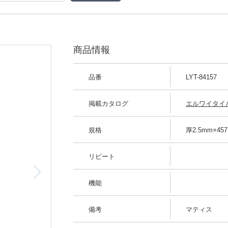
商品情報
品番
LYT-84157
掲載カタログ
エルワイタイル 2
規格
厚2.5mm×457
リピート
機能
備考
マティス