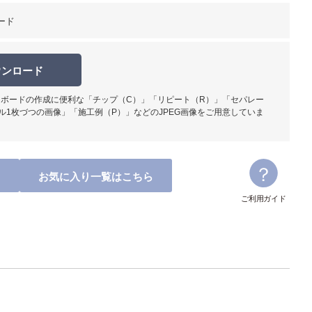
ード
ウンロード
ボードの作成に便利な「チップ（C）」「リピート（R）」「セパレー
柄部分ア
ル1枚づつの画像」「施工例（P）」などのJPEG画像をご用意していま
お気に入り一覧はこちら