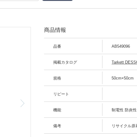
商品情報
品番
AB549096
掲載カタログ
Tarkett DESSO
規格
50cm×50cm
リピート
機能
制電性 防炎性
備考
リサイクル原