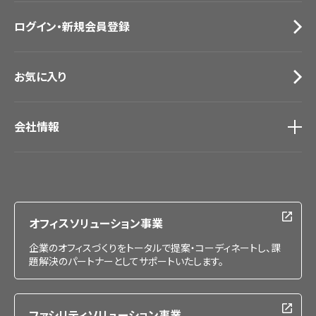
お問い合わせ（一般のお客様）
ログイン・新規会員登録
サンプル・カタログ請求／お問い合わせ（ビジネスのお客様）
お気に入り
会社情報
会社情報
IR情報
採用情報
オフィスソリューション事業
企業のオフィスづくりをトータルで提案・コーディネートし、課
題解決のパートナーとしてサポートいたします。
ファシリティソリューション事業