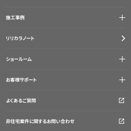
カーテン
カタログ一覧
トップ
床材
施工事例
壁紙
ブランド・コレクション
カーテン
Lilycolor Coordinate 着せ替えシミュレーション
施工事例
トップ
床材
デジタル・デコ インクジェットプリント
リリカラノート
医療・福祉施設
サステナブル商品
ホテル・オフィス・店舗
ノンワックス床タイル
モデルハウス
壁紙機能性ガイド
ショールーム
新築戸建・マンション
#リリカラのある暮らし
ショールーム
トップ
お客様サポート
東京ショールーム
大阪ショールーム
お客様サポート
トップ
福岡ショールーム
よくあるご質問
資料ダウンロード
横浜ショールーム
画像ダウンロード
広島ショールーム
動画一覧
仙台ショールーム
非住宅案件に関するお問い合わせ
お手入れ便利帳
札幌ショールーム
お役立ち資料