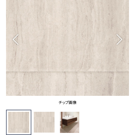
カーテン
カタログ一覧 トップ
床材
施工事例
壁紙
カーテン
ブランド・コレクション
施工事例 トップ
床材
Lilycolor Coordinate 着せ替えシミュレーション
リリカラノート
医療・福祉施設
ホテル・オフィス・店舗
サステナブル商品
モデルハウス
ノンワックス床タイル
ショールーム
新築戸建・マンション
壁紙機能性ガイド
ショールーム トップ
#リリカラのある暮らし
お客様サポート
東京ショールーム
大阪ショールーム
お客様サポート トップ
福岡ショールーム
チップ画像
よくあるご質問
資料ダウンロード
横浜ショールーム
画像ダウンロード
広島ショールーム
動画一覧
仙台ショールーム
非住宅案件に関するお問い合わせ
お手入れ便利帳
札幌ショールーム