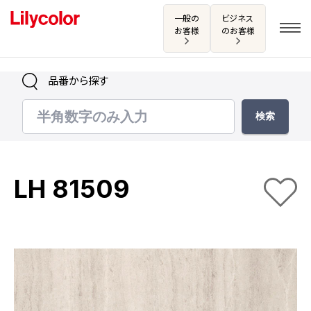
一般の
ビジネス
お客様
のお客様
品番から探す
ログイン・新規会員登録
サンプル・カタログ請求／お問い合わせ
LH 81509
お気に入り
商品を探す
商品を探す トップ
カタログ一覧
壁紙