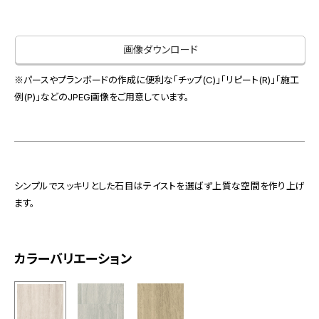
お役立ち資料
お問い合わせ（一般のお客様）
事業紹介
サンプル・カタログ請求／お問い合わせ（ビジネスのお客様）
画像ダウンロード
インテリア事業
会社情報
スペースソリューション事業
※パースやプランボードの作成に便利な「チップ(C)」「リピート(R)」「施工
オフィスソリューション事業
例(P)」などのJPEG画像をご用意しています。
会社情報
ファシリティソリューション事業
IR情報
不動産投資開発事業
採用情報
シンプルでスッキリとした石目はテイストを選ばず上質な空間を作り上げ
ます。
お知らせ
プライバシーポリシー
サイトマップ
関連団体リンク集
カラーバリエーション
EN
CN