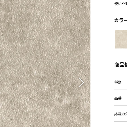
使いや
カラ
商品
種類
品番
掲載カ