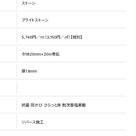
リ
ストーン
ブライトストーン
5,740円／ｍ（3,150円／㎡）【税別】
巾1820mm×20m巻乱
厚1.8mm
ト
抗菌 防かび さらっと床 耐次亜塩素酸
リバース施工