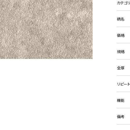
カテゴ
柄名
価格
規格
全厚
リピー
機能
備考