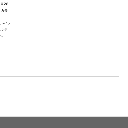
028
リカラ
。トイレ
カンタ
。