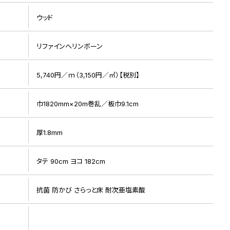
リ
ウッド
リファインヘリンボーン
5,740円／ｍ（3,150円／㎡）【税別】
巾1820mm×20m巻乱／板巾9.1cm
厚1.8mm
ト
タテ 90cm ヨコ 182cm
抗菌 防かび さらっと床 耐次亜塩素酸