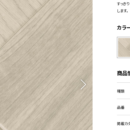
すっき
します。
カラ
商品
種類
品番
掲載カ