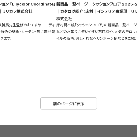
「Lilycolor Coordinate」
新商品一覧ページ｜クッションフロア 2025-2
｜リリカラ株式会社
｜カタログ紹介：床材｜インテリア事業部｜リ
株式会社
®勝馬先生監修のおすすめコーディ
床材見本帳「クッションフロア」の新商品一覧ページ
お好みの壁紙・カーテン・床に着せ替
などの水廻りに使いやすい石目柄や、人気のモロッ
きます。
イルの新色、おしゃれなヘリンボーン柄などをご紹介
前のページに戻る