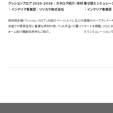
クッションフロア 2025-2028｜カタログ紹介：床材
着せ替えシミュレーション 
｜インテリア事業部｜リリカラ株式会社
｜インテリア事業部
床材見本帳「クッションフロア」の紹介ページ。トイレなどの
建築カラープランナー
水廻りや賃貸住宅に最適な床材の他、ペット共生・介護リフ
ネートを掲載。さらに
ォーム向け機能性床材もご紹介。
えてシミュレーションで