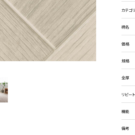
カテゴ
柄名
価格
規格
全厚
リピー
機能
備考