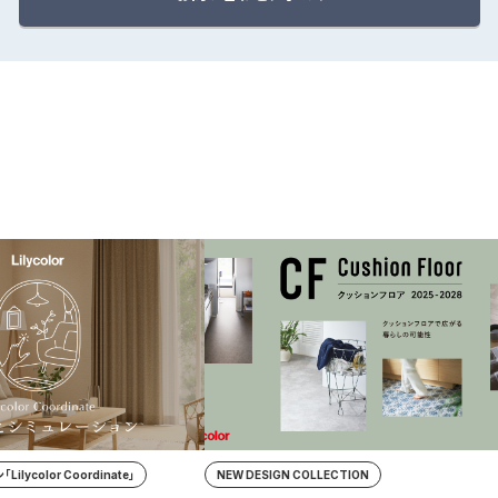
lycolor Coordinate」
NEW DESIGN COLLECTION